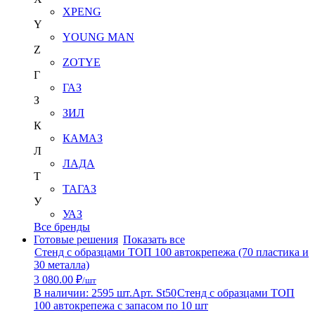
XPENG
Y
YOUNG MAN
Z
ZOTYE
Г
ГАЗ
З
ЗИЛ
К
КАМАЗ
Л
ЛАДА
Т
ТАГАЗ
У
УАЗ
Все бренды
Готовые решения
Показать все
Стенд с образцами ТОП 100 автокрепежа (70 пластика и
30 металла)
3 080.00 ₽
/шт
В наличии: 2595 шт.
Арт. St50
Стенд с образцами ТОП
100 автокрепежа с запасом по 10 шт