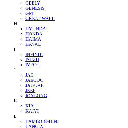
GEELY
GENESIS
GM
GREAT WALL
H
HYUNDAI
HONDA
HAIMA
HAVAL
I
INFINITI
ISUZU
IVECO
J
JAC
JAECOO
JAGUAR
JEEP
JOYLONG
K
KIA
KAIYI
L
LAMBORGHINI
LANCIA