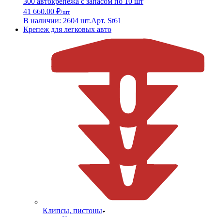
300 автокрепежа с запасом по 10 шт
41 660.00 ₽
/шт
В наличии: 2604 шт.
Арт. St61
Крепеж для легковых авто
Клипсы, пистоны