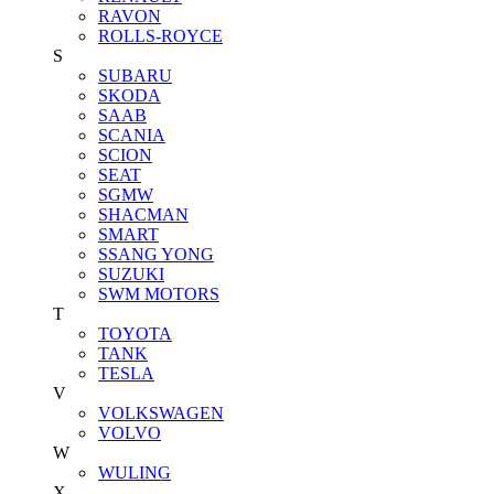
RAVON
ROLLS-ROYCE
S
SUBARU
SKODA
SAAB
SCANIA
SCION
SEAT
SGMW
SHACMAN
SMART
SSANG YONG
SUZUKI
SWM MOTORS
T
TOYOTA
TANK
TESLA
V
VOLKSWAGEN
VOLVO
W
WULING
X