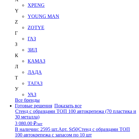
XPENG
Y
YOUNG MAN
Z
ZOTYE
Г
ГАЗ
З
ЗИЛ
К
КАМАЗ
Л
ЛАДА
Т
ТАГАЗ
У
УАЗ
Все бренды
Готовые решения
Показать все
Стенд с образцами ТОП 100 автокрепежа (70 пластика и
30 металла)
3 080.00 ₽
/шт
В наличии: 2595 шт.
Арт. St50
Стенд с образцами ТОП
100 автокрепежа с запасом по 10 шт