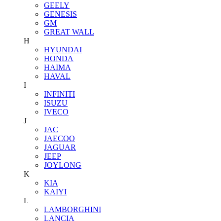
GEELY
GENESIS
GM
GREAT WALL
H
HYUNDAI
HONDA
HAIMA
HAVAL
I
INFINITI
ISUZU
IVECO
J
JAC
JAECOO
JAGUAR
JEEP
JOYLONG
K
KIA
KAIYI
L
LAMBORGHINI
LANCIA