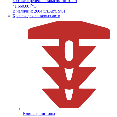
300 автокрепежа с запасом по 10 шт
41 660.00 ₽
/шт
В наличии: 2604 шт.
Арт. St61
Крепеж для легковых авто
Клипсы, пистоны