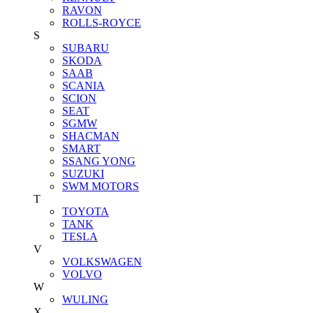
RAVON
ROLLS-ROYCE
S
SUBARU
SKODA
SAAB
SCANIA
SCION
SEAT
SGMW
SHACMAN
SMART
SSANG YONG
SUZUKI
SWM MOTORS
T
TOYOTA
TANK
TESLA
V
VOLKSWAGEN
VOLVO
W
WULING
X