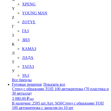
XPENG
Y
YOUNG MAN
Z
ZOTYE
Г
ГАЗ
З
ЗИЛ
К
КАМАЗ
Л
ЛАДА
Т
ТАГАЗ
У
УАЗ
Все бренды
Готовые решения
Показать все
Стенд с образцами ТОП 100 автокрепежа (70 пластика и
30 металла)
3 080.00 ₽
/шт
В наличии: 2595 шт.
Арт. St50
Стенд с образцами ТОП
100 автокрепежа с запасом по 10 шт