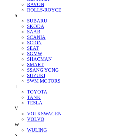
RAVON
ROLLS-ROYCE
S
SUBARU
SKODA
SAAB
SCANIA
SCION
SEAT
SGMW
SHACMAN
SMART
SSANG YONG
SUZUKI
SWM MOTORS
T
TOYOTA
TANK
TESLA
V
VOLKSWAGEN
VOLVO
W
WULING
X