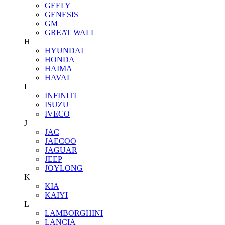
GEELY
GENESIS
GM
GREAT WALL
H
HYUNDAI
HONDA
HAIMA
HAVAL
I
INFINITI
ISUZU
IVECO
J
JAC
JAECOO
JAGUAR
JEEP
JOYLONG
K
KIA
KAIYI
L
LAMBORGHINI
LANCIA