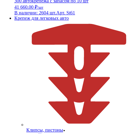
300 автокрепежа с запасом по 10 шт
41 660.00 ₽
/шт
В наличии: 2604 шт.
Арт. St61
Крепеж для легковых авто
Клипсы, пистоны