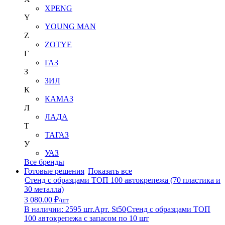
XPENG
Y
YOUNG MAN
Z
ZOTYE
Г
ГАЗ
З
ЗИЛ
К
КАМАЗ
Л
ЛАДА
Т
ТАГАЗ
У
УАЗ
Все бренды
Готовые решения
Показать все
Стенд с образцами ТОП 100 автокрепежа (70 пластика и
30 металла)
3 080.00 ₽
/шт
В наличии: 2595 шт.
Арт. St50
Стенд с образцами ТОП
100 автокрепежа с запасом по 10 шт