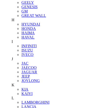
GEELY
GENESIS
GM
GREAT WALL
H
HYUNDAI
HONDA
HAIMA
HAVAL
I
INFINITI
ISUZU
IVECO
J
JAC
JAECOO
JAGUAR
JEEP
JOYLONG
K
KIA
KAIYI
L
LAMBORGHINI
LANCIA