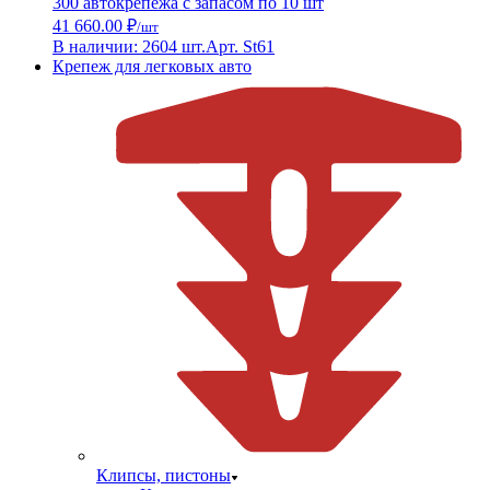
300 автокрепежа с запасом по 10 шт
41 660.00 ₽
/шт
В наличии: 2604 шт.
Арт. St61
Крепеж для легковых авто
Клипсы, пистоны