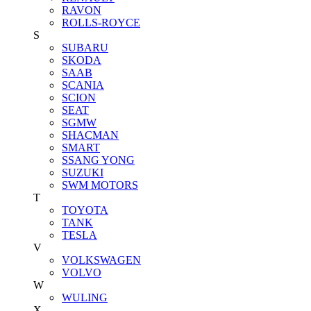
RAVON
ROLLS-ROYCE
S
SUBARU
SKODA
SAAB
SCANIA
SCION
SEAT
SGMW
SHACMAN
SMART
SSANG YONG
SUZUKI
SWM MOTORS
T
TOYOTA
TANK
TESLA
V
VOLKSWAGEN
VOLVO
W
WULING
X