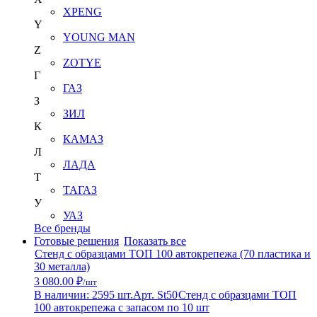
XPENG
Y
YOUNG MAN
Z
ZOTYE
Г
ГАЗ
З
ЗИЛ
К
КАМАЗ
Л
ЛАДА
Т
ТАГАЗ
У
УАЗ
Все бренды
Готовые решения
Показать все
Стенд с образцами ТОП 100 автокрепежа (70 пластика и
30 металла)
3 080.00 ₽
/шт
В наличии: 2595 шт.
Арт. St50
Стенд с образцами ТОП
100 автокрепежа с запасом по 10 шт