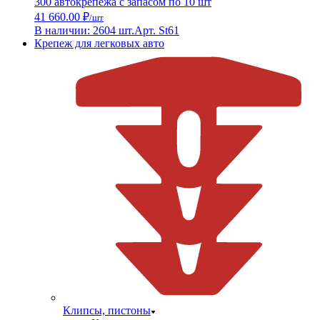
300 автокрепежа с запасом по 10 шт
41 660.00 ₽
/шт
В наличии: 2604 шт.
Арт. St61
Крепеж для легковых авто
Клипсы, пистоны