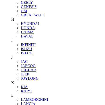
GEELY
GENESIS
GM
GREAT WALL
H
HYUNDAI
HONDA
HAIMA
HAVAL
I
INFINITI
ISUZU
IVECO
J
JAC
JAECOO
JAGUAR
JEEP
JOYLONG
K
KIA
KAIYI
L
LAMBORGHINI
LANCIA