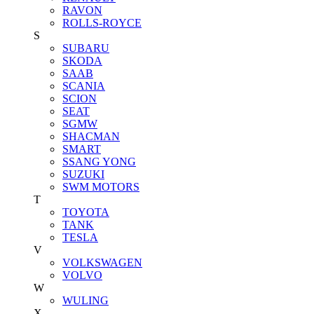
RAVON
ROLLS-ROYCE
S
SUBARU
SKODA
SAAB
SCANIA
SCION
SEAT
SGMW
SHACMAN
SMART
SSANG YONG
SUZUKI
SWM MOTORS
T
TOYOTA
TANK
TESLA
V
VOLKSWAGEN
VOLVO
W
WULING
X