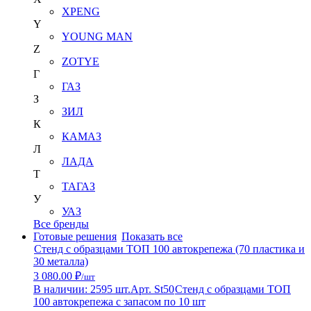
XPENG
Y
YOUNG MAN
Z
ZOTYE
Г
ГАЗ
З
ЗИЛ
К
КАМАЗ
Л
ЛАДА
Т
ТАГАЗ
У
УАЗ
Все бренды
Готовые решения
Показать все
Стенд с образцами ТОП 100 автокрепежа (70 пластика и
30 металла)
3 080.00 ₽
/шт
В наличии: 2595 шт.
Арт. St50
Стенд с образцами ТОП
100 автокрепежа с запасом по 10 шт