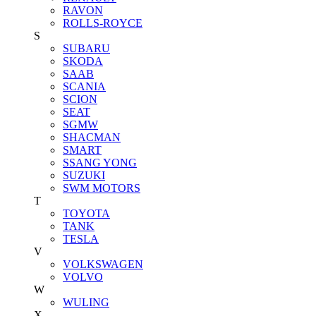
RAVON
ROLLS-ROYCE
S
SUBARU
SKODA
SAAB
SCANIA
SCION
SEAT
SGMW
SHACMAN
SMART
SSANG YONG
SUZUKI
SWM MOTORS
T
TOYOTA
TANK
TESLA
V
VOLKSWAGEN
VOLVO
W
WULING
X