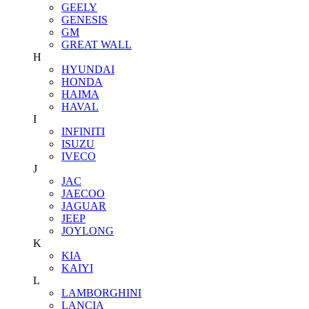
GEELY
GENESIS
GM
GREAT WALL
H
HYUNDAI
HONDA
HAIMA
HAVAL
I
INFINITI
ISUZU
IVECO
J
JAC
JAECOO
JAGUAR
JEEP
JOYLONG
K
KIA
KAIYI
L
LAMBORGHINI
LANCIA