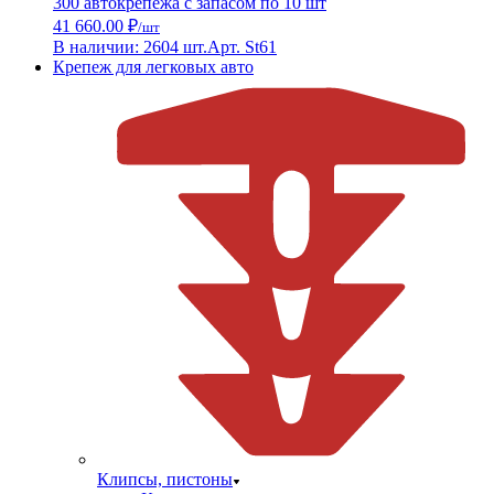
300 автокрепежа с запасом по 10 шт
41 660.00 ₽
/шт
В наличии: 2604 шт.
Арт. St61
Крепеж для легковых авто
Клипсы, пистоны