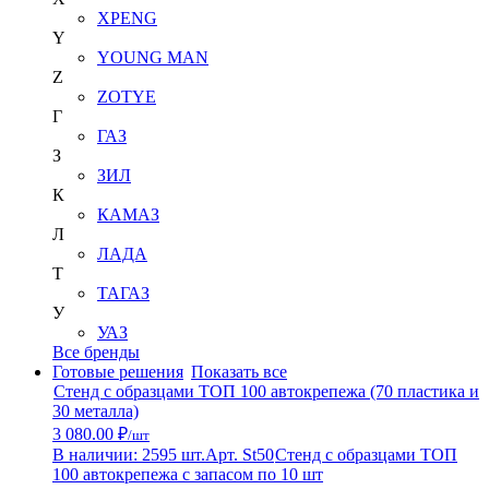
XPENG
Y
YOUNG MAN
Z
ZOTYE
Г
ГАЗ
З
ЗИЛ
К
КАМАЗ
Л
ЛАДА
Т
ТАГАЗ
У
УАЗ
Все бренды
Готовые решения
Показать все
Стенд с образцами ТОП 100 автокрепежа (70 пластика и
30 металла)
3 080.00 ₽
/шт
В наличии: 2595 шт.
Арт. St50
Стенд с образцами ТОП
100 автокрепежа с запасом по 10 шт