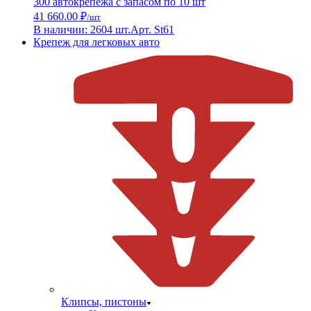
300 автокрепежа с запасом по 10 шт
41 660.00 ₽
/шт
В наличии: 2604 шт.
Арт. St61
Крепеж для легковых авто
Клипсы, пистоны