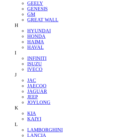
GEELY
GENESIS
GM
GREAT WALL
H
HYUNDAI
HONDA
HAIMA
HAVAL
I
INFINITI
ISUZU
IVECO
J
JAC
JAECOO
JAGUAR
JEEP
JOYLONG
K
KIA
KAIYI
L
LAMBORGHINI
LANCIA