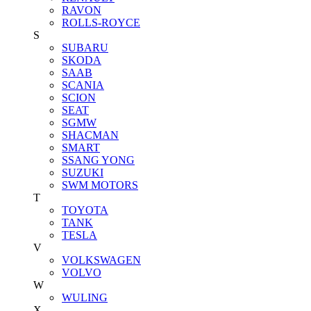
RAVON
ROLLS-ROYCE
S
SUBARU
SKODA
SAAB
SCANIA
SCION
SEAT
SGMW
SHACMAN
SMART
SSANG YONG
SUZUKI
SWM MOTORS
T
TOYOTA
TANK
TESLA
V
VOLKSWAGEN
VOLVO
W
WULING
X