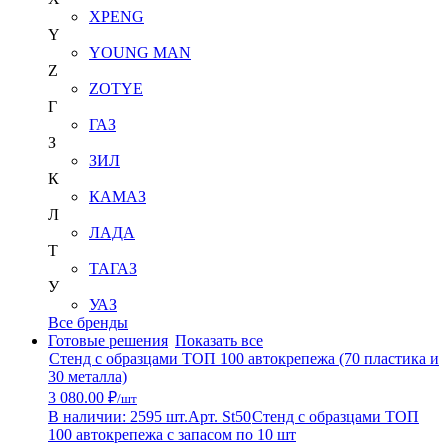
XPENG
Y
YOUNG MAN
Z
ZOTYE
Г
ГАЗ
З
ЗИЛ
К
КАМАЗ
Л
ЛАДА
Т
ТАГАЗ
У
УАЗ
Все бренды
Готовые решения
Показать все
Стенд с образцами ТОП 100 автокрепежа (70 пластика и
30 металла)
3 080.00 ₽
/шт
В наличии: 2595 шт.
Арт. St50
Стенд с образцами ТОП
100 автокрепежа с запасом по 10 шт