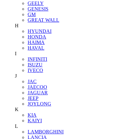
GEELY
GENESIS
GM
GREAT WALL
H
HYUNDAI
HONDA
HAIMA
HAVAL
I
INFINITI
ISUZU
IVECO
J
JAC
JAECOO
JAGUAR
JEEP
JOYLONG
K
KIA
KAIYI
L
LAMBORGHINI
LANCIA