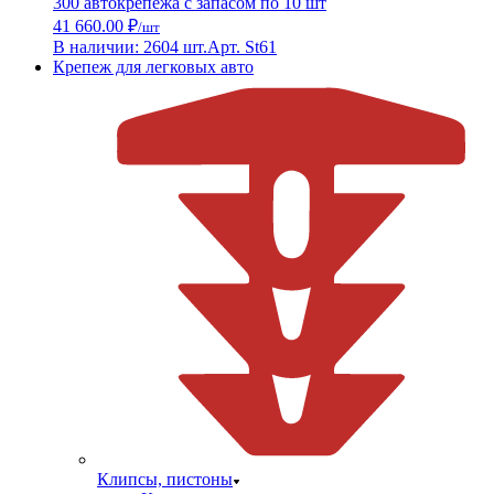
300 автокрепежа с запасом по 10 шт
41 660.00 ₽
/шт
В наличии: 2604 шт.
Арт. St61
Крепеж для легковых авто
Клипсы, пистоны