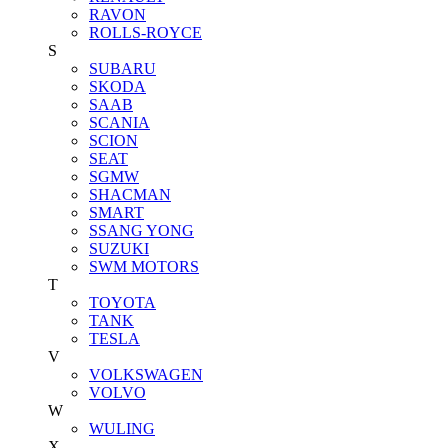
RAVON
ROLLS-ROYCE
S
SUBARU
SKODA
SAAB
SCANIA
SCION
SEAT
SGMW
SHACMAN
SMART
SSANG YONG
SUZUKI
SWM MOTORS
T
TOYOTA
TANK
TESLA
V
VOLKSWAGEN
VOLVO
W
WULING
X