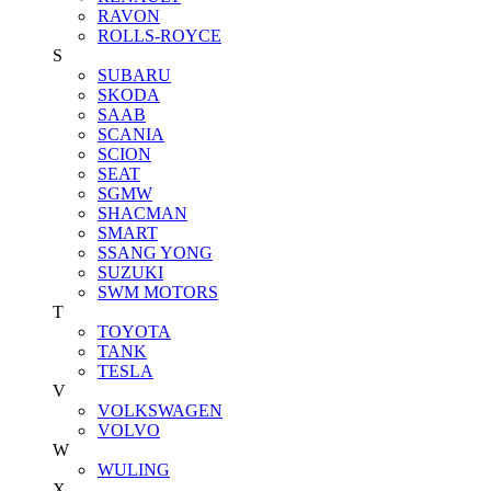
RAVON
ROLLS-ROYCE
S
SUBARU
SKODA
SAAB
SCANIA
SCION
SEAT
SGMW
SHACMAN
SMART
SSANG YONG
SUZUKI
SWM MOTORS
T
TOYOTA
TANK
TESLA
V
VOLKSWAGEN
VOLVO
W
WULING
X