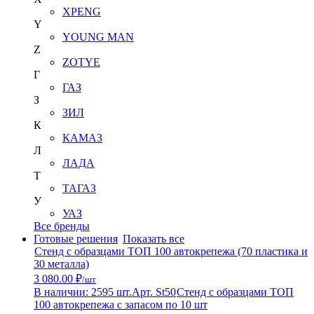
XPENG
Y
YOUNG MAN
Z
ZOTYE
Г
ГАЗ
З
ЗИЛ
К
КАМАЗ
Л
ЛАДА
Т
ТАГАЗ
У
УАЗ
Все бренды
Готовые решения
Показать все
Стенд с образцами ТОП 100 автокрепежа (70 пластика и
30 металла)
3 080.00 ₽
/шт
В наличии: 2595 шт.
Арт. St50
Стенд с образцами ТОП
100 автокрепежа с запасом по 10 шт