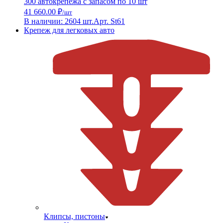
300 автокрепежа с запасом по 10 шт
41 660.00 ₽
/шт
В наличии: 2604 шт.
Арт. St61
Крепеж для легковых авто
Клипсы, пистоны