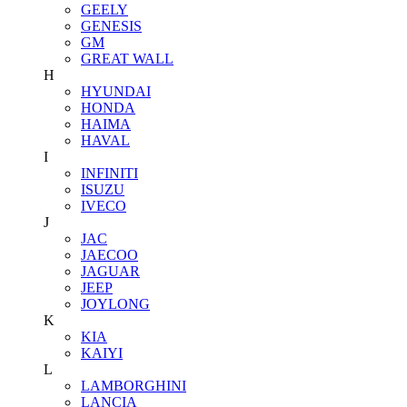
GEELY
GENESIS
GM
GREAT WALL
H
HYUNDAI
HONDA
HAIMA
HAVAL
I
INFINITI
ISUZU
IVECO
J
JAC
JAECOO
JAGUAR
JEEP
JOYLONG
K
KIA
KAIYI
L
LAMBORGHINI
LANCIA