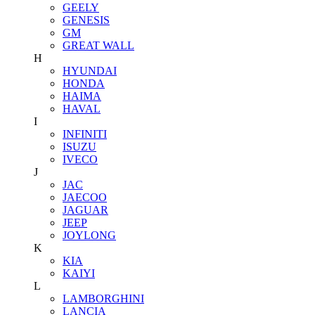
GEELY
GENESIS
GM
GREAT WALL
H
HYUNDAI
HONDA
HAIMA
HAVAL
I
INFINITI
ISUZU
IVECO
J
JAC
JAECOO
JAGUAR
JEEP
JOYLONG
K
KIA
KAIYI
L
LAMBORGHINI
LANCIA