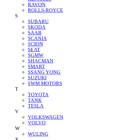
RAVON
ROLLS-ROYCE
S
SUBARU
SKODA
SAAB
SCANIA
SCION
SEAT
SGMW
SHACMAN
SMART
SSANG YONG
SUZUKI
SWM MOTORS
T
TOYOTA
TANK
TESLA
V
VOLKSWAGEN
VOLVO
W
WULING
X