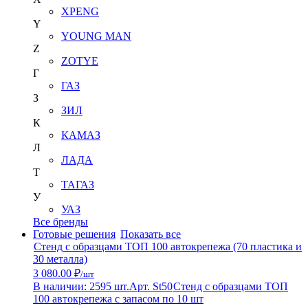
XPENG
Y
YOUNG MAN
Z
ZOTYE
Г
ГАЗ
З
ЗИЛ
К
КАМАЗ
Л
ЛАДА
Т
ТАГАЗ
У
УАЗ
Все бренды
Готовые решения
Показать все
Стенд с образцами ТОП 100 автокрепежа (70 пластика и
30 металла)
3 080.00 ₽
/шт
В наличии: 2595 шт.
Арт. St50
Стенд с образцами ТОП
100 автокрепежа с запасом по 10 шт