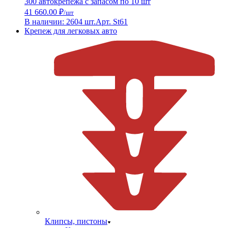
300 автокрепежа с запасом по 10 шт
41 660.00 ₽
/шт
В наличии: 2604 шт.
Арт. St61
Крепеж для легковых авто
Клипсы, пистоны