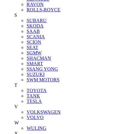
RAVON
ROLLS-ROYCE
S
SUBARU
SKODA
SAAB
SCANIA
SCION
SEAT
SGMW
SHACMAN
SMART
SSANG YONG
SUZUKI
SWM MOTORS
T
TOYOTA
TANK
TESLA
V
VOLKSWAGEN
VOLVO
W
WULING
X