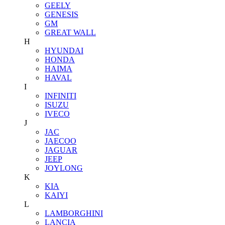
GEELY
GENESIS
GM
GREAT WALL
H
HYUNDAI
HONDA
HAIMA
HAVAL
I
INFINITI
ISUZU
IVECO
J
JAC
JAECOO
JAGUAR
JEEP
JOYLONG
K
KIA
KAIYI
L
LAMBORGHINI
LANCIA