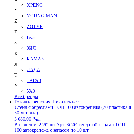
XPENG
Y
YOUNG MAN
Z
ZOTYE
Г
ГАЗ
З
ЗИЛ
К
КАМАЗ
Л
ЛАДА
Т
ТАГАЗ
У
УАЗ
Все бренды
Готовые решения
Показать все
Стенд с образцами ТОП 100 автокрепежа (70 пластика и
30 металла)
3 080.00 ₽
/шт
В наличии: 2595 шт.
Арт. St50
Стенд с образцами ТОП
100 автокрепежа с запасом по 10 шт