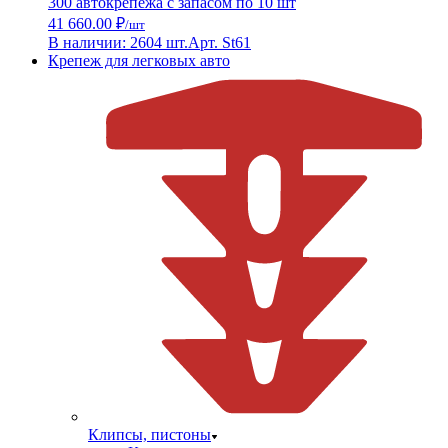
300 автокрепежа с запасом по 10 шт
41 660.00 ₽
/шт
В наличии: 2604 шт.
Арт. St61
Крепеж для легковых авто
Клипсы, пистоны