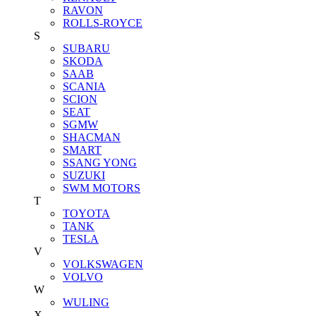
RAVON
ROLLS-ROYCE
S
SUBARU
SKODA
SAAB
SCANIA
SCION
SEAT
SGMW
SHACMAN
SMART
SSANG YONG
SUZUKI
SWM MOTORS
T
TOYOTA
TANK
TESLA
V
VOLKSWAGEN
VOLVO
W
WULING
X