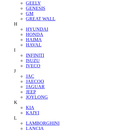
GEELY
GENESIS
GM
GREAT WALL
H
HYUNDAI
HONDA
HAIMA
HAVAL
I
INFINITI
ISUZU
IVECO
J
JAC
JAECOO
JAGUAR
JEEP
JOYLONG
K
KIA
KAIYI
L
LAMBORGHINI
LANCIA