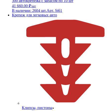
300 автокрепежа с запасом по 10 шт
41 660.00 ₽
/шт
В наличии: 2604 шт.
Арт. St61
Крепеж для легковых авто
Клипсы, пистоны