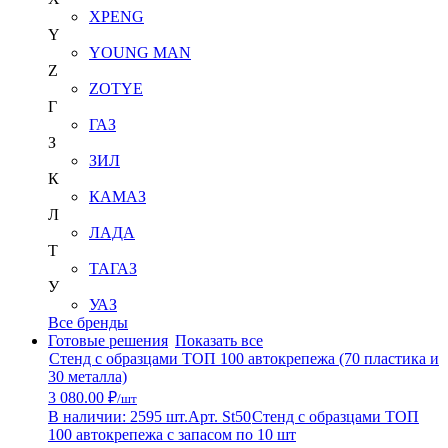
XPENG
Y
YOUNG MAN
Z
ZOTYE
Г
ГАЗ
З
ЗИЛ
К
КАМАЗ
Л
ЛАДА
Т
ТАГАЗ
У
УАЗ
Все бренды
Готовые решения
Показать все
Стенд с образцами ТОП 100 автокрепежа (70 пластика и
30 металла)
3 080.00 ₽
/шт
В наличии: 2595 шт.
Арт. St50
Стенд с образцами ТОП
100 автокрепежа с запасом по 10 шт