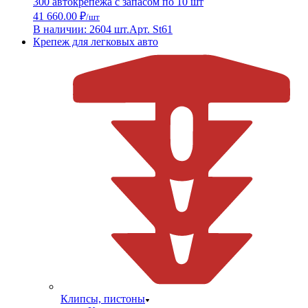
300 автокрепежа с запасом по 10 шт
41 660.00 ₽
/шт
В наличии: 2604 шт.
Арт. St61
Крепеж для легковых авто
Клипсы, пистоны