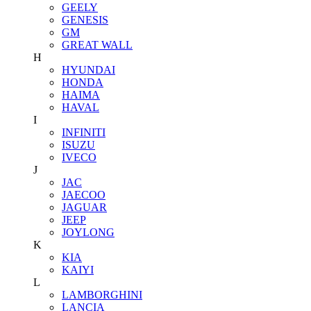
GEELY
GENESIS
GM
GREAT WALL
H
HYUNDAI
HONDA
HAIMA
HAVAL
I
INFINITI
ISUZU
IVECO
J
JAC
JAECOO
JAGUAR
JEEP
JOYLONG
K
KIA
KAIYI
L
LAMBORGHINI
LANCIA