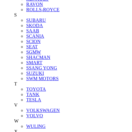
RAVON
ROLLS-ROYCE
S
SUBARU
SKODA
SAAB
SCANIA
SCION
SEAT
SGMW
SHACMAN
SMART
SSANG YONG
SUZUKI
SWM MOTORS
T
TOYOTA
TANK
TESLA
V
VOLKSWAGEN
VOLVO
W
WULING
X