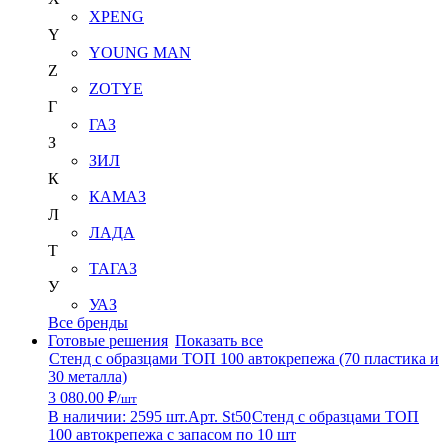
XPENG
Y
YOUNG MAN
Z
ZOTYE
Г
ГАЗ
З
ЗИЛ
К
КАМАЗ
Л
ЛАДА
Т
ТАГАЗ
У
УАЗ
Все бренды
Готовые решения
Показать все
Стенд с образцами ТОП 100 автокрепежа (70 пластика и
30 металла)
3 080.00 ₽
/шт
В наличии: 2595 шт.
Арт. St50
Стенд с образцами ТОП
100 автокрепежа с запасом по 10 шт