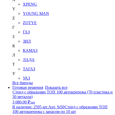
XPENG
Y
YOUNG MAN
Z
ZOTYE
Г
ГАЗ
З
ЗИЛ
К
КАМАЗ
Л
ЛАДА
Т
ТАГАЗ
У
УАЗ
Все бренды
Готовые решения
Показать все
Стенд с образцами ТОП 100 автокрепежа (70 пластика и
30 металла)
3 080.00 ₽
/шт
В наличии: 2595 шт.
Арт. St50
Стенд с образцами ТОП
100 автокрепежа с запасом по 10 шт