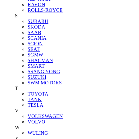
RAVON
ROLLS-ROYCE
S
SUBARU
SKODA
SAAB
SCANIA
SCION
SEAT
SGMW
SHACMAN
SMART
SSANG YONG
SUZUKI
SWM MOTORS
T
TOYOTA
TANK
TESLA
V
VOLKSWAGEN
VOLVO
W
WULING
X