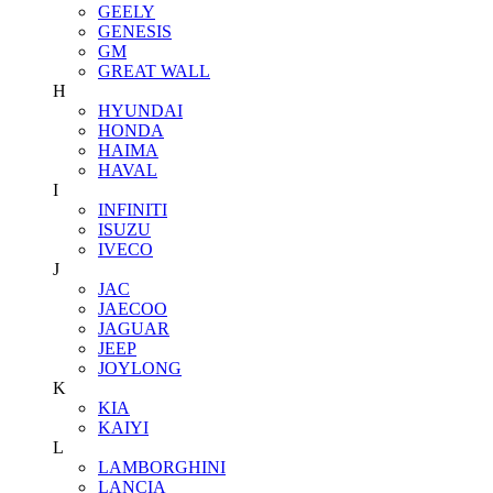
GEELY
GENESIS
GM
GREAT WALL
H
HYUNDAI
HONDA
HAIMA
HAVAL
I
INFINITI
ISUZU
IVECO
J
JAC
JAECOO
JAGUAR
JEEP
JOYLONG
K
KIA
KAIYI
L
LAMBORGHINI
LANCIA