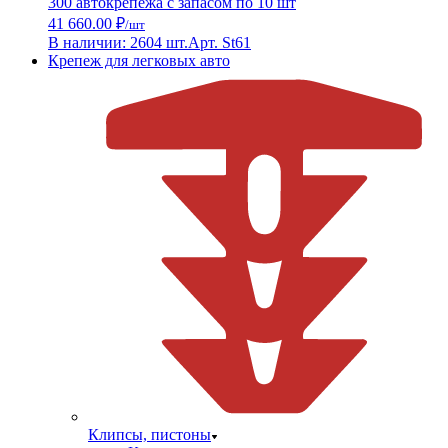
300 автокрепежа с запасом по 10 шт
41 660.00 ₽
/шт
В наличии: 2604 шт.
Арт. St61
Крепеж для легковых авто
Клипсы, пистоны