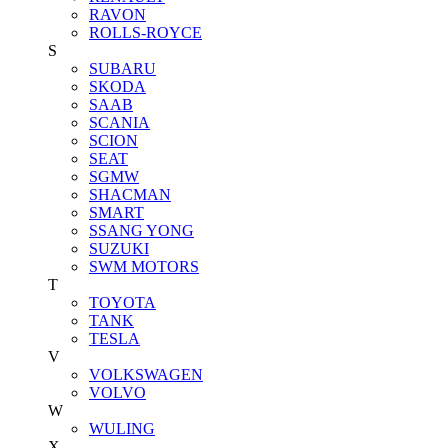
RAVON
ROLLS-ROYCE
S
SUBARU
SKODA
SAAB
SCANIA
SCION
SEAT
SGMW
SHACMAN
SMART
SSANG YONG
SUZUKI
SWM MOTORS
T
TOYOTA
TANK
TESLA
V
VOLKSWAGEN
VOLVO
W
WULING
X