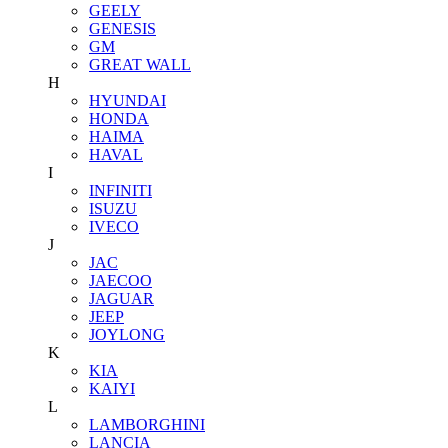
GEELY
GENESIS
GM
GREAT WALL
H
HYUNDAI
HONDA
HAIMA
HAVAL
I
INFINITI
ISUZU
IVECO
J
JAC
JAECOO
JAGUAR
JEEP
JOYLONG
K
KIA
KAIYI
L
LAMBORGHINI
LANCIA