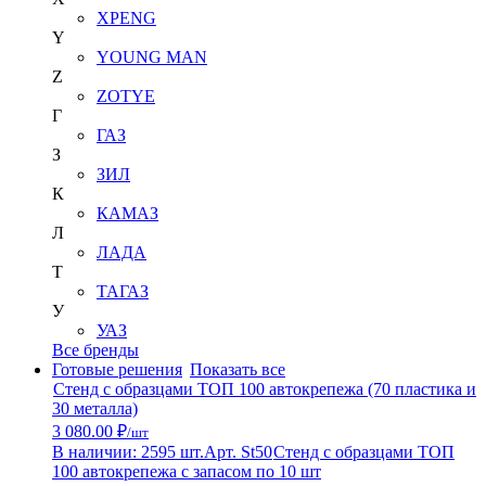
XPENG
Y
YOUNG MAN
Z
ZOTYE
Г
ГАЗ
З
ЗИЛ
К
КАМАЗ
Л
ЛАДА
Т
ТАГАЗ
У
УАЗ
Все бренды
Готовые решения
Показать все
Стенд с образцами ТОП 100 автокрепежа (70 пластика и
30 металла)
3 080.00 ₽
/шт
В наличии: 2595 шт.
Арт. St50
Стенд с образцами ТОП
100 автокрепежа с запасом по 10 шт