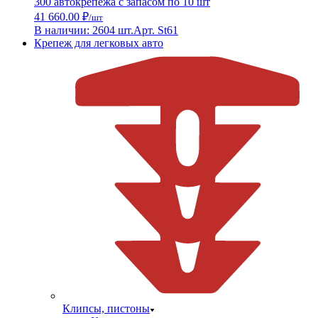
300 автокрепежа с запасом по 10 шт
41 660.00 ₽
/шт
В наличии: 2604 шт.
Арт. St61
Крепеж для легковых авто
Клипсы, пистоны