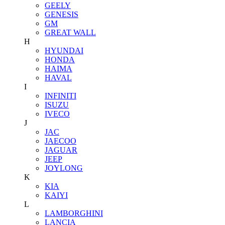
GEELY
GENESIS
GM
GREAT WALL
H
HYUNDAI
HONDA
HAIMA
HAVAL
I
INFINITI
ISUZU
IVECO
J
JAC
JAECOO
JAGUAR
JEEP
JOYLONG
K
KIA
KAIYI
L
LAMBORGHINI
LANCIA