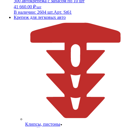
300 автокрепежа с запасом по 10 шт
41 660.00 ₽
/шт
В наличии: 2604 шт.
Арт. St61
Крепеж для легковых авто
Клипсы, пистоны