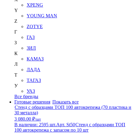
XPENG
Y
YOUNG MAN
Z
ZOTYE
Г
ГАЗ
З
ЗИЛ
К
КАМАЗ
Л
ЛАДА
Т
ТАГАЗ
У
УАЗ
Все бренды
Готовые решения
Показать все
Стенд с образцами ТОП 100 автокрепежа (70 пластика и
30 металла)
3 080.00 ₽
/шт
В наличии: 2595 шт.
Арт. St50
Стенд с образцами ТОП
100 автокрепежа с запасом по 10 шт