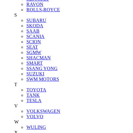
RAVON
ROLLS-ROYCE
S
SUBARU
SKODA
SAAB
SCANIA
SCION
SEAT
SGMW
SHACMAN
SMART
SSANG YONG
SUZUKI
SWM MOTORS
T
TOYOTA
TANK
TESLA
V
VOLKSWAGEN
VOLVO
W
WULING
X