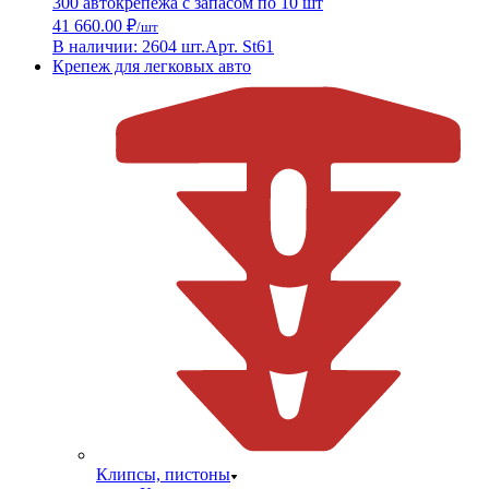
300 автокрепежа с запасом по 10 шт
41 660.00 ₽
/шт
В наличии: 2604 шт.
Арт. St61
Крепеж для легковых авто
Клипсы, пистоны