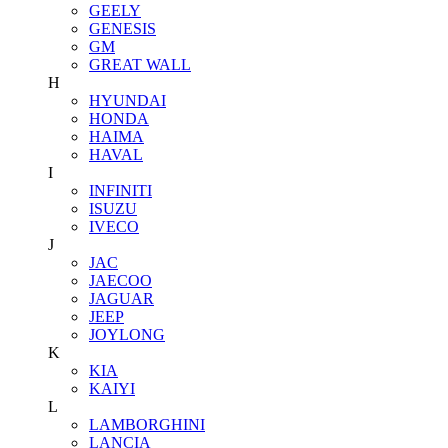
GEELY
GENESIS
GM
GREAT WALL
H
HYUNDAI
HONDA
HAIMA
HAVAL
I
INFINITI
ISUZU
IVECO
J
JAC
JAECOO
JAGUAR
JEEP
JOYLONG
K
KIA
KAIYI
L
LAMBORGHINI
LANCIA