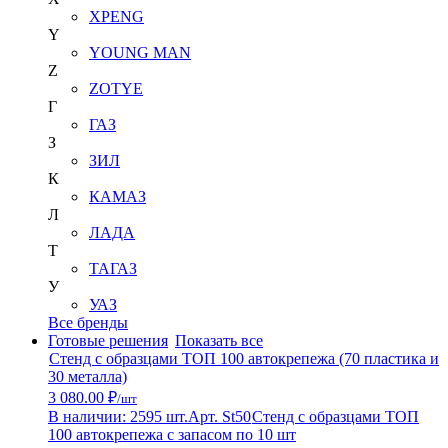
XPENG
Y
YOUNG MAN
Z
ZOTYE
Г
ГАЗ
З
ЗИЛ
К
КАМАЗ
Л
ЛАДА
Т
ТАГАЗ
У
УАЗ
Все бренды
Готовые решения
Показать все
Стенд с образцами ТОП 100 автокрепежа (70 пластика и
30 металла)
3 080.00 ₽
/шт
В наличии: 2595 шт.
Арт. St50
Стенд с образцами ТОП
100 автокрепежа с запасом по 10 шт