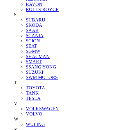
RAVON
ROLLS-ROYCE
S
SUBARU
SKODA
SAAB
SCANIA
SCION
SEAT
SGMW
SHACMAN
SMART
SSANG YONG
SUZUKI
SWM MOTORS
T
TOYOTA
TANK
TESLA
V
VOLKSWAGEN
VOLVO
W
WULING
X