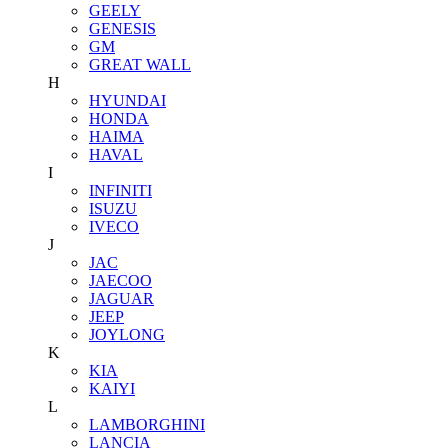
GEELY
GENESIS
GM
GREAT WALL
H
HYUNDAI
HONDA
HAIMA
HAVAL
I
INFINITI
ISUZU
IVECO
J
JAC
JAECOO
JAGUAR
JEEP
JOYLONG
K
KIA
KAIYI
L
LAMBORGHINI
LANCIA