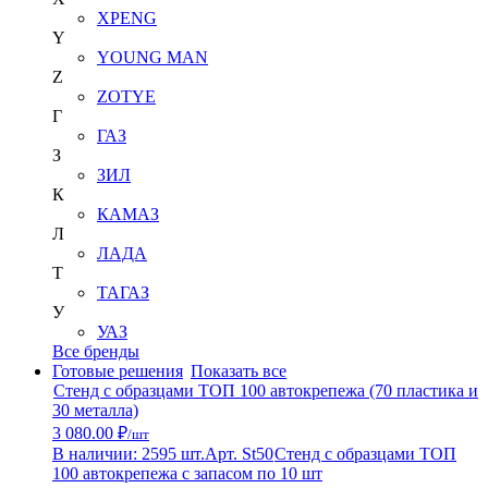
XPENG
Y
YOUNG MAN
Z
ZOTYE
Г
ГАЗ
З
ЗИЛ
К
КАМАЗ
Л
ЛАДА
Т
ТАГАЗ
У
УАЗ
Все бренды
Готовые решения
Показать все
Стенд с образцами ТОП 100 автокрепежа (70 пластика и
30 металла)
3 080.00 ₽
/шт
В наличии: 2595 шт.
Арт. St50
Стенд с образцами ТОП
100 автокрепежа с запасом по 10 шт