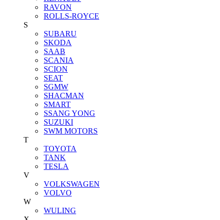
RAVON
ROLLS-ROYCE
S
SUBARU
SKODA
SAAB
SCANIA
SCION
SEAT
SGMW
SHACMAN
SMART
SSANG YONG
SUZUKI
SWM MOTORS
T
TOYOTA
TANK
TESLA
V
VOLKSWAGEN
VOLVO
W
WULING
X