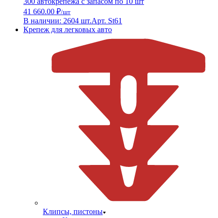
300 автокрепежа с запасом по 10 шт
41 660.00 ₽
/шт
В наличии: 2604 шт.
Арт. St61
Крепеж для легковых авто
Клипсы, пистоны