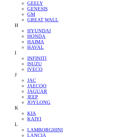
GEELY
GENESIS
GM
GREAT WALL
H
HYUNDAI
HONDA
HAIMA
HAVAL
I
INFINITI
ISUZU
IVECO
J
JAC
JAECOO
JAGUAR
JEEP
JOYLONG
K
KIA
KAIYI
L
LAMBORGHINI
LANCIA