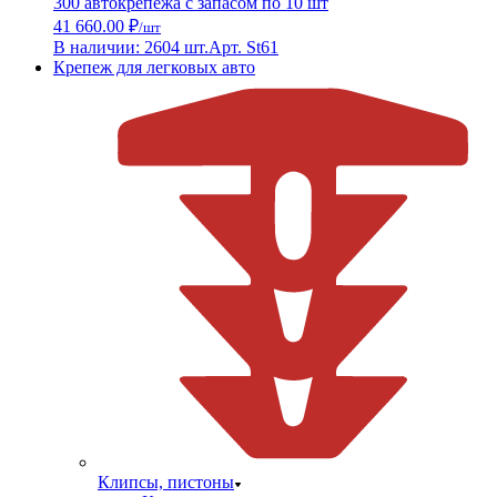
300 автокрепежа с запасом по 10 шт
41 660.00 ₽
/шт
В наличии: 2604 шт.
Арт. St61
Крепеж для легковых авто
Клипсы, пистоны