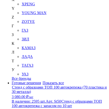
XPENG
Y
YOUNG MAN
Z
ZOTYE
Г
ГАЗ
З
ЗИЛ
К
КАМАЗ
Л
ЛАДА
Т
ТАГАЗ
У
УАЗ
Все бренды
Готовые решения
Показать все
Стенд с образцами ТОП 100 автокрепежа (70 пластика и
30 металла)
3 080.00 ₽
/шт
В наличии: 2595 шт.
Арт. St50
Стенд с образцами ТОП
100 автокрепежа с запасом по 10 шт