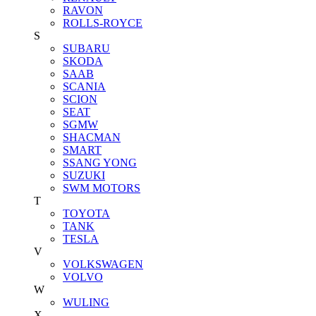
RAVON
ROLLS-ROYCE
S
SUBARU
SKODA
SAAB
SCANIA
SCION
SEAT
SGMW
SHACMAN
SMART
SSANG YONG
SUZUKI
SWM MOTORS
T
TOYOTA
TANK
TESLA
V
VOLKSWAGEN
VOLVO
W
WULING
X