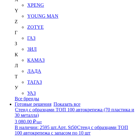
XPENG
Y
YOUNG MAN
Z
ZOTYE
Г
ГАЗ
З
ЗИЛ
К
КАМАЗ
Л
ЛАДА
Т
ТАГАЗ
У
УАЗ
Все бренды
Готовые решения
Показать все
Стенд с образцами ТОП 100 автокрепежа (70 пластика и
30 металла)
3 080.00 ₽
/шт
В наличии: 2595 шт.
Арт. St50
Стенд с образцами ТОП
100 автокрепежа с запасом по 10 шт