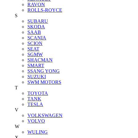
RAVON
ROLLS-ROYCE
S
SUBARU
SKODA
SAAB
SCANIA
SCION
SEAT
SGMW
SHACMAN
SMART
SSANG YONG
SUZUKI
SWM MOTORS
T
TOYOTA
TANK
TESLA
V
VOLKSWAGEN
VOLVO
W
WULING
X