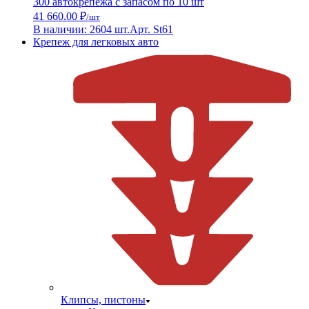
300 автокрепежа с запасом по 10 шт
41 660.00 ₽
/шт
В наличии: 2604 шт.
Арт. St61
Крепеж для легковых авто
Клипсы, пистоны