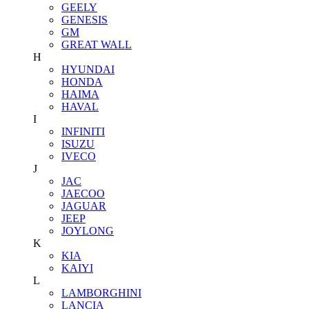
GEELY
GENESIS
GM
GREAT WALL
H
HYUNDAI
HONDA
HAIMA
HAVAL
I
INFINITI
ISUZU
IVECO
J
JAC
JAECOO
JAGUAR
JEEP
JOYLONG
K
KIA
KAIYI
L
LAMBORGHINI
LANCIA