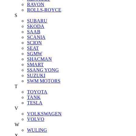
RAVON
ROLLS-ROYCE
S
SUBARU
SKODA
SAAB
SCANIA
SCION
SEAT
SGMW
SHACMAN
SMART
SSANG YONG
SUZUKI
SWM MOTORS
T
TOYOTA
TANK
TESLA
V
VOLKSWAGEN
VOLVO
W
WULING
X