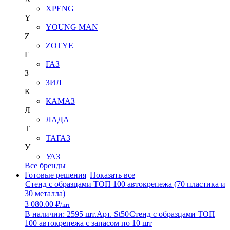
XPENG
Y
YOUNG MAN
Z
ZOTYE
Г
ГАЗ
З
ЗИЛ
К
КАМАЗ
Л
ЛАДА
Т
ТАГАЗ
У
УАЗ
Все бренды
Готовые решения
Показать все
Стенд с образцами ТОП 100 автокрепежа (70 пластика и
30 металла)
3 080.00 ₽
/шт
В наличии: 2595 шт.
Арт. St50
Стенд с образцами ТОП
100 автокрепежа с запасом по 10 шт