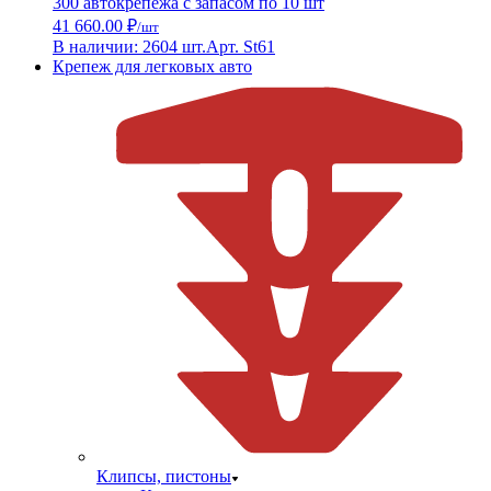
300 автокрепежа с запасом по 10 шт
41 660.00 ₽
/шт
В наличии: 2604 шт.
Арт. St61
Крепеж для легковых авто
Клипсы, пистоны