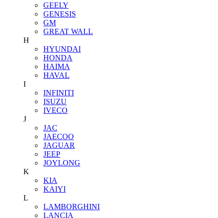
GEELY
GENESIS
GM
GREAT WALL
H
HYUNDAI
HONDA
HAIMA
HAVAL
I
INFINITI
ISUZU
IVECO
J
JAC
JAECOO
JAGUAR
JEEP
JOYLONG
K
KIA
KAIYI
L
LAMBORGHINI
LANCIA