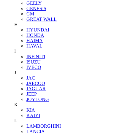
GEELY
GENESIS
GM
GREAT WALL
H
HYUNDAI
HONDA
HAIMA
HAVAL
I
INFINITI
ISUZU
IVECO
J
JAC
JAECOO
JAGUAR
JEEP
JOYLONG
K
KIA
KAIYI
L
LAMBORGHINI
LANCIA