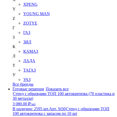
XPENG
Y
YOUNG MAN
Z
ZOTYE
Г
ГАЗ
З
ЗИЛ
К
КАМАЗ
Л
ЛАДА
Т
ТАГАЗ
У
УАЗ
Все бренды
Готовые решения
Показать все
Стенд с образцами ТОП 100 автокрепежа (70 пластика и
30 металла)
3 080.00 ₽
/шт
В наличии: 2595 шт.
Арт. St50
Стенд с образцами ТОП
100 автокрепежа с запасом по 10 шт