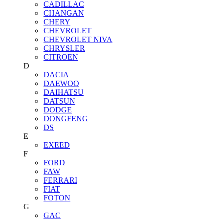
CADILLAC
CHANGAN
CHERY
CHEVROLET
CHEVROLET NIVA
CHRYSLER
CITROEN
D
DACIA
DAEWOO
DAIHATSU
DATSUN
DODGE
DONGFENG
DS
E
EXEED
F
FORD
FAW
FERRARI
FIAT
FOTON
G
GAC