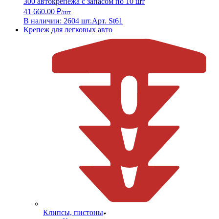
300 автокрепежа с запасом по 10 шт
41 660.00 ₽
/шт
В наличии: 2604 шт.
Арт. St61
Крепеж для легковых авто
Клипсы, пистоны