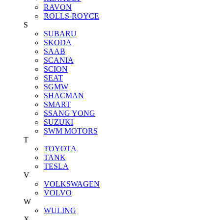
RAVON
ROLLS-ROYCE
S
SUBARU
SKODA
SAAB
SCANIA
SCION
SEAT
SGMW
SHACMAN
SMART
SSANG YONG
SUZUKI
SWM MOTORS
T
TOYOTA
TANK
TESLA
V
VOLKSWAGEN
VOLVO
W
WULING
X