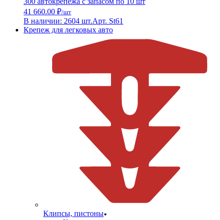
300 автокрепежа с запасом по 10 шт
41 660.00 ₽
/шт
В наличии: 2604 шт.
Арт. St61
Крепеж для легковых авто
Клипсы, пистоны