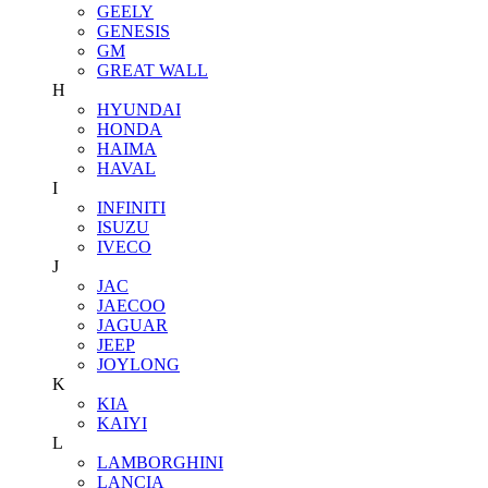
GEELY
GENESIS
GM
GREAT WALL
H
HYUNDAI
HONDA
HAIMA
HAVAL
I
INFINITI
ISUZU
IVECO
J
JAC
JAECOO
JAGUAR
JEEP
JOYLONG
K
KIA
KAIYI
L
LAMBORGHINI
LANCIA