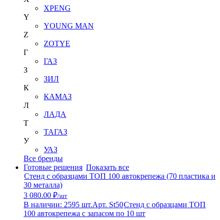
XPENG
Y
YOUNG MAN
Z
ZOTYE
Г
ГАЗ
З
ЗИЛ
К
КАМАЗ
Л
ЛАДА
Т
ТАГАЗ
У
УАЗ
Все бренды
Готовые решения
Показать все
Стенд с образцами ТОП 100 автокрепежа (70 пластика и
30 металла)
3 080.00 ₽
/шт
В наличии: 2595 шт.
Арт. St50
Стенд с образцами ТОП
100 автокрепежа с запасом по 10 шт