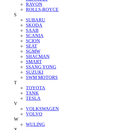
RAVON
ROLLS-ROYCE
S
SUBARU
SKODA
SAAB
SCANIA
SCION
SEAT
SGMW
SHACMAN
SMART
SSANG YONG
SUZUKI
SWM MOTORS
T
TOYOTA
TANK
TESLA
V
VOLKSWAGEN
VOLVO
W
WULING
X