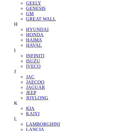
GEELY
GENESIS
GM
GREAT WALL
H
HYUNDAI
HONDA
HAIMA
HAVAL
I
INFINITI
ISUZU
IVECO
J
JAC
JAECOO
JAGUAR
JEEP
JOYLONG
K
KIA
KAIYI
L
LAMBORGHINI
LANCIA