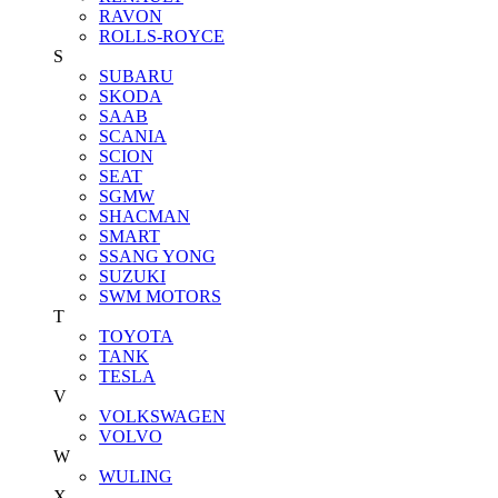
RAVON
ROLLS-ROYCE
S
SUBARU
SKODA
SAAB
SCANIA
SCION
SEAT
SGMW
SHACMAN
SMART
SSANG YONG
SUZUKI
SWM MOTORS
T
TOYOTA
TANK
TESLA
V
VOLKSWAGEN
VOLVO
W
WULING
X