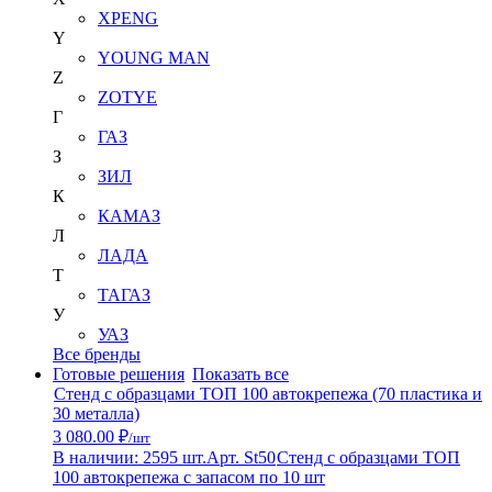
XPENG
Y
YOUNG MAN
Z
ZOTYE
Г
ГАЗ
З
ЗИЛ
К
КАМАЗ
Л
ЛАДА
Т
ТАГАЗ
У
УАЗ
Все бренды
Готовые решения
Показать все
Стенд с образцами ТОП 100 автокрепежа (70 пластика и
30 металла)
3 080.00 ₽
/шт
В наличии: 2595 шт.
Арт. St50
Стенд с образцами ТОП
100 автокрепежа с запасом по 10 шт