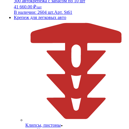
300 автокрепежа с запасом по 10 шт
41 660.00 ₽
/шт
В наличии: 2604 шт.
Арт. St61
Крепеж для легковых авто
Клипсы, пистоны