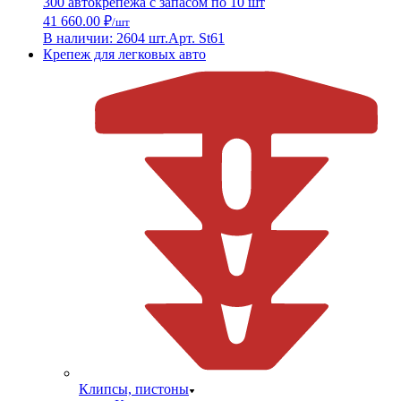
300 автокрепежа с запасом по 10 шт
41 660.00 ₽
/шт
В наличии: 2604 шт.
Арт. St61
Крепеж для легковых авто
Клипсы, пистоны