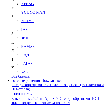
XPENG
Y
YOUNG MAN
Z
ZOTYE
Г
ГАЗ
З
ЗИЛ
К
КАМАЗ
Л
ЛАДА
Т
ТАГАЗ
У
УАЗ
Все бренды
Готовые решения
Показать все
Стенд с образцами ТОП 100 автокрепежа (70 пластика и
30 металла)
3 080.00 ₽
/шт
В наличии: 2595 шт.
Арт. St50
Стенд с образцами ТОП
100 автокрепежа с запасом по 10 шт