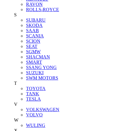
RAVON
ROLLS-ROYCE
S
SUBARU
SKODA
SAAB
SCANIA
SCION
SEAT
SGMW
SHACMAN
SMART
SSANG YONG
SUZUKI
SWM MOTORS
T
TOYOTA
TANK
TESLA
V
VOLKSWAGEN
VOLVO
W
WULING
X