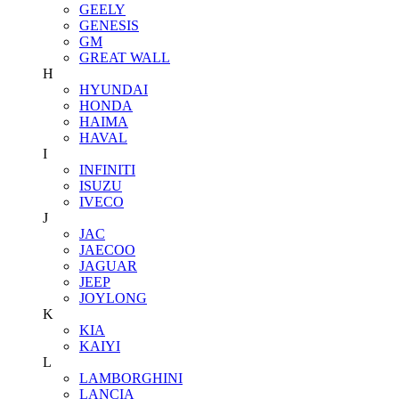
GEELY
GENESIS
GM
GREAT WALL
H
HYUNDAI
HONDA
HAIMA
HAVAL
I
INFINITI
ISUZU
IVECO
J
JAC
JAECOO
JAGUAR
JEEP
JOYLONG
K
KIA
KAIYI
L
LAMBORGHINI
LANCIA