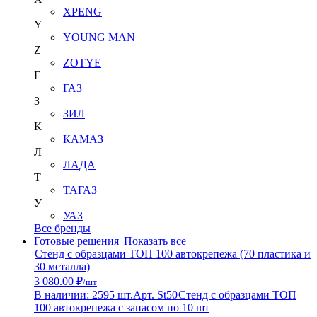
XPENG
Y
YOUNG MAN
Z
ZOTYE
Г
ГАЗ
З
ЗИЛ
К
КАМАЗ
Л
ЛАДА
Т
ТАГАЗ
У
УАЗ
Все бренды
Готовые решения
Показать все
Стенд с образцами ТОП 100 автокрепежа (70 пластика и
30 металла)
3 080.00 ₽
/шт
В наличии: 2595 шт.
Арт. St50
Стенд с образцами ТОП
100 автокрепежа с запасом по 10 шт