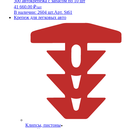
300 автокрепежа с запасом по 10 шт
41 660.00 ₽
/шт
В наличии: 2604 шт.
Арт. St61
Крепеж для легковых авто
Клипсы, пистоны