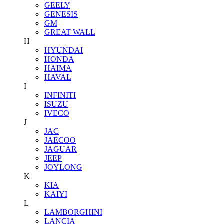
GEELY
GENESIS
GM
GREAT WALL
H
HYUNDAI
HONDA
HAIMA
HAVAL
I
INFINITI
ISUZU
IVECO
J
JAC
JAECOO
JAGUAR
JEEP
JOYLONG
K
KIA
KAIYI
L
LAMBORGHINI
LANCIA