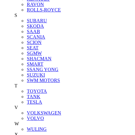
RAVON
ROLLS-ROYCE
S
SUBARU
SKODA
SAAB
SCANIA
SCION
SEAT
SGMW
SHACMAN
SMART
SSANG YONG
SUZUKI
SWM MOTORS
T
TOYOTA
TANK
TESLA
V
VOLKSWAGEN
VOLVO
W
WULING
X