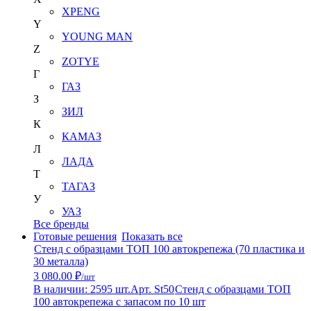
XPENG
Y
YOUNG MAN
Z
ZOTYE
Г
ГАЗ
З
ЗИЛ
К
КАМАЗ
Л
ЛАДА
Т
ТАГАЗ
У
УАЗ
Все бренды
Готовые решения
Показать все
Стенд с образцами ТОП 100 автокрепежа (70 пластика и
30 металла)
3 080.00 ₽
/шт
В наличии: 2595 шт.
Арт. St50
Стенд с образцами ТОП
100 автокрепежа с запасом по 10 шт