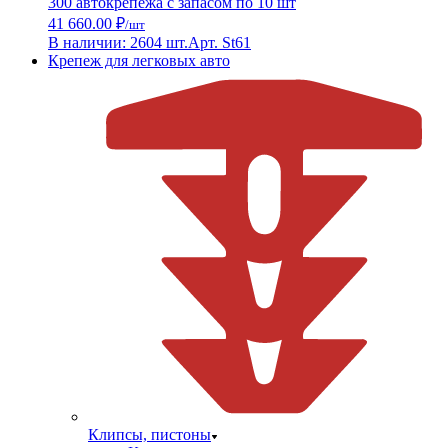
300 автокрепежа с запасом по 10 шт
41 660.00 ₽
/шт
В наличии: 2604 шт.
Арт. St61
Крепеж для легковых авто
Клипсы, пистоны