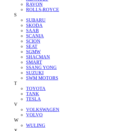
RAVON
ROLLS-ROYCE
S
SUBARU
SKODA
SAAB
SCANIA
SCION
SEAT
SGMW
SHACMAN
SMART
SSANG YONG
SUZUKI
SWM MOTORS
T
TOYOTA
TANK
TESLA
V
VOLKSWAGEN
VOLVO
W
WULING
X