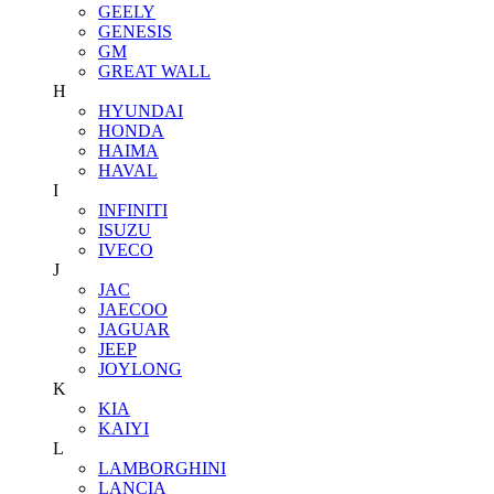
GEELY
GENESIS
GM
GREAT WALL
H
HYUNDAI
HONDA
HAIMA
HAVAL
I
INFINITI
ISUZU
IVECO
J
JAC
JAECOO
JAGUAR
JEEP
JOYLONG
K
KIA
KAIYI
L
LAMBORGHINI
LANCIA