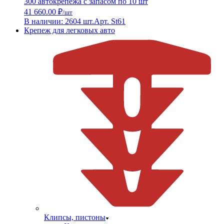
300 автокрепежа с запасом по 10 шт
41 660.00 ₽
/шт
В наличии: 2604 шт.
Арт. St61
Крепеж для легковых авто
Клипсы, пистоны