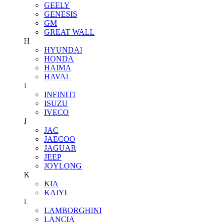
GEELY
GENESIS
GM
GREAT WALL
H
HYUNDAI
HONDA
HAIMA
HAVAL
I
INFINITI
ISUZU
IVECO
J
JAC
JAECOO
JAGUAR
JEEP
JOYLONG
K
KIA
KAIYI
L
LAMBORGHINI
LANCIA