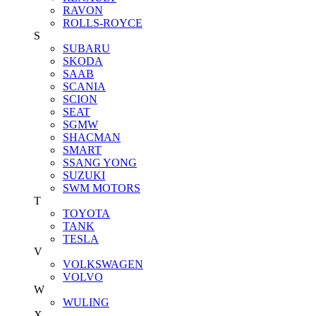
RAVON
ROLLS-ROYCE
S
SUBARU
SKODA
SAAB
SCANIA
SCION
SEAT
SGMW
SHACMAN
SMART
SSANG YONG
SUZUKI
SWM MOTORS
T
TOYOTA
TANK
TESLA
V
VOLKSWAGEN
VOLVO
W
WULING
X