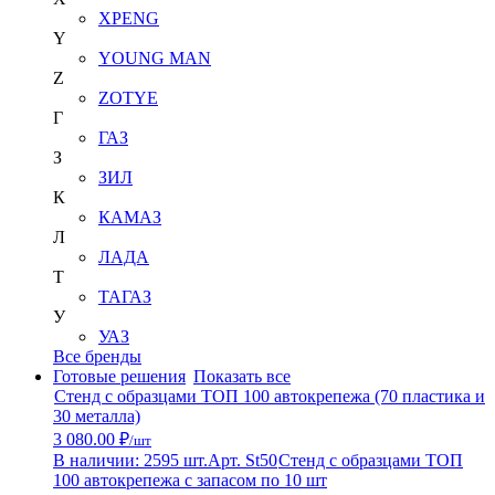
XPENG
Y
YOUNG MAN
Z
ZOTYE
Г
ГАЗ
З
ЗИЛ
К
КАМАЗ
Л
ЛАДА
Т
ТАГАЗ
У
УАЗ
Все бренды
Готовые решения
Показать все
Стенд с образцами ТОП 100 автокрепежа (70 пластика и
30 металла)
3 080.00 ₽
/шт
В наличии: 2595 шт.
Арт. St50
Стенд с образцами ТОП
100 автокрепежа с запасом по 10 шт