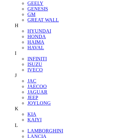
GEELY
GENESIS
GM
GREAT WALL
H
HYUNDAI
HONDA
HAIMA
HAVAL
I
INFINITI
ISUZU
IVECO
J
JAC
JAECOO
JAGUAR
JEEP
JOYLONG
K
KIA
KAIYI
L
LAMBORGHINI
LANCIA