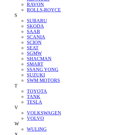
RAVON
ROLLS-ROYCE
S
SUBARU
SKODA
SAAB
SCANIA
SCION
SEAT
SGMW
SHACMAN
SMART
SSANG YONG
SUZUKI
SWM MOTORS
T
TOYOTA
TANK
TESLA
V
VOLKSWAGEN
VOLVO
W
WULING
X