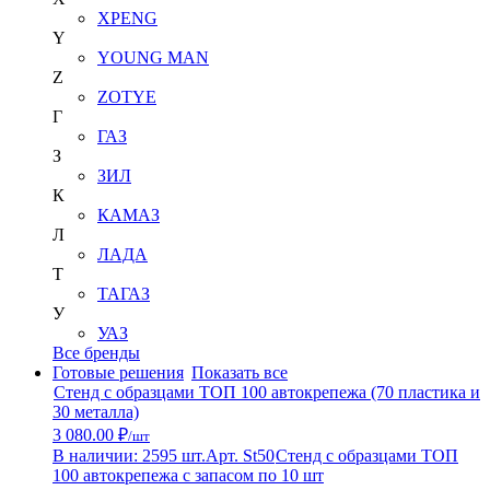
XPENG
Y
YOUNG MAN
Z
ZOTYE
Г
ГАЗ
З
ЗИЛ
К
КАМАЗ
Л
ЛАДА
Т
ТАГАЗ
У
УАЗ
Все бренды
Готовые решения
Показать все
Стенд с образцами ТОП 100 автокрепежа (70 пластика и
30 металла)
3 080.00 ₽
/шт
В наличии: 2595 шт.
Арт. St50
Стенд с образцами ТОП
100 автокрепежа с запасом по 10 шт