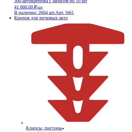
300 автокрепежа с запасом по 10 шт
41 660.00 ₽
/шт
В наличии: 2604 шт.
Арт. St61
Крепеж для легковых авто
Клипсы, пистоны