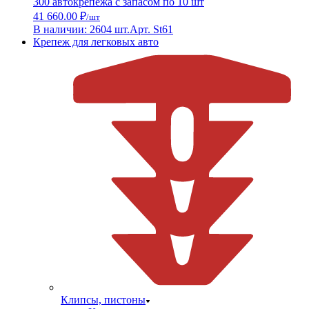
300 автокрепежа с запасом по 10 шт
41 660.00 ₽
/шт
В наличии: 2604 шт.
Арт. St61
Крепеж для легковых авто
Клипсы, пистоны