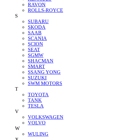
RAVON
ROLLS-ROYCE
S
SUBARU
SKODA
SAAB
SCANIA
SCION
SEAT
SGMW
SHACMAN
SMART
SSANG YONG
SUZUKI
SWM MOTORS
T
TOYOTA
TANK
TESLA
V
VOLKSWAGEN
VOLVO
W
WULING
X