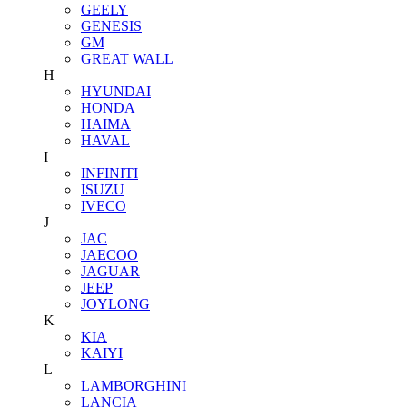
GEELY
GENESIS
GM
GREAT WALL
H
HYUNDAI
HONDA
HAIMA
HAVAL
I
INFINITI
ISUZU
IVECO
J
JAC
JAECOO
JAGUAR
JEEP
JOYLONG
K
KIA
KAIYI
L
LAMBORGHINI
LANCIA