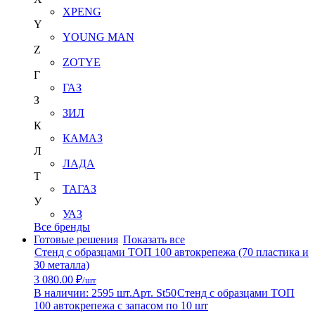
XPENG
Y
YOUNG MAN
Z
ZOTYE
Г
ГАЗ
З
ЗИЛ
К
КАМАЗ
Л
ЛАДА
Т
ТАГАЗ
У
УАЗ
Все бренды
Готовые решения
Показать все
Стенд с образцами ТОП 100 автокрепежа (70 пластика и
30 металла)
3 080.00 ₽
/шт
В наличии: 2595 шт.
Арт. St50
Стенд с образцами ТОП
100 автокрепежа с запасом по 10 шт