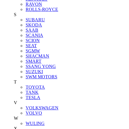
RAVON
ROLLS-ROYCE
S
SUBARU
SKODA
SAAB
SCANIA
SCION
SEAT
SGMW
SHACMAN
SMART
SSANG YONG
SUZUKI
SWM MOTORS
T
TOYOTA
TANK
TESLA
V
VOLKSWAGEN
VOLVO
W
WULING
X