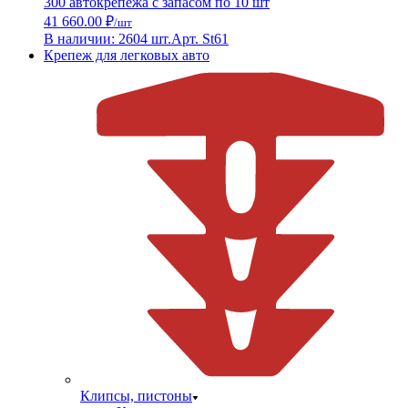
300 автокрепежа с запасом по 10 шт
41 660.00 ₽
/шт
В наличии: 2604 шт.
Арт. St61
Крепеж для легковых авто
Клипсы, пистоны