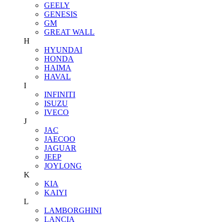
GEELY
GENESIS
GM
GREAT WALL
H
HYUNDAI
HONDA
HAIMA
HAVAL
I
INFINITI
ISUZU
IVECO
J
JAC
JAECOO
JAGUAR
JEEP
JOYLONG
K
KIA
KAIYI
L
LAMBORGHINI
LANCIA