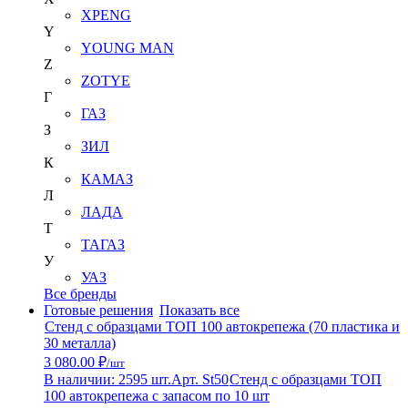
XPENG
Y
YOUNG MAN
Z
ZOTYE
Г
ГАЗ
З
ЗИЛ
К
КАМАЗ
Л
ЛАДА
Т
ТАГАЗ
У
УАЗ
Все бренды
Готовые решения
Показать все
Стенд с образцами ТОП 100 автокрепежа (70 пластика и
30 металла)
3 080.00 ₽
/шт
В наличии: 2595 шт.
Арт. St50
Стенд с образцами ТОП
100 автокрепежа с запасом по 10 шт