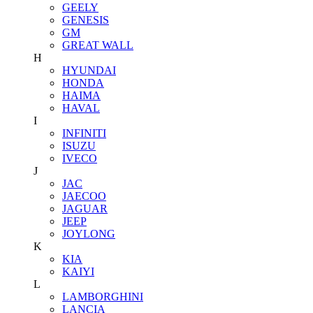
GEELY
GENESIS
GM
GREAT WALL
H
HYUNDAI
HONDA
HAIMA
HAVAL
I
INFINITI
ISUZU
IVECO
J
JAC
JAECOO
JAGUAR
JEEP
JOYLONG
K
KIA
KAIYI
L
LAMBORGHINI
LANCIA