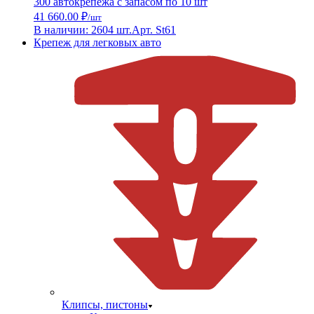
300 автокрепежа с запасом по 10 шт
41 660.00 ₽
/шт
В наличии: 2604 шт.
Арт. St61
Крепеж для легковых авто
Клипсы, пистоны