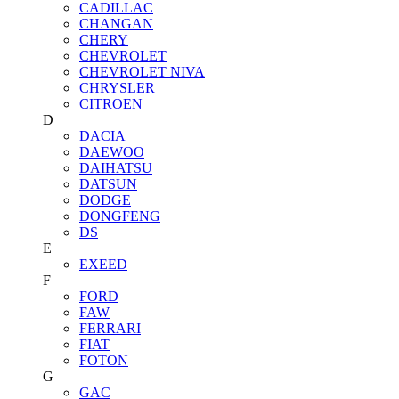
CADILLAC
CHANGAN
CHERY
CHEVROLET
CHEVROLET NIVA
CHRYSLER
CITROEN
D
DACIA
DAEWOO
DAIHATSU
DATSUN
DODGE
DONGFENG
DS
E
EXEED
F
FORD
FAW
FERRARI
FIAT
FOTON
G
GAC