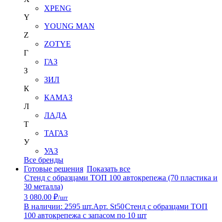
XPENG
Y
YOUNG MAN
Z
ZOTYE
Г
ГАЗ
З
ЗИЛ
К
КАМАЗ
Л
ЛАДА
Т
ТАГАЗ
У
УАЗ
Все бренды
Готовые решения
Показать все
Стенд с образцами ТОП 100 автокрепежа (70 пластика и
30 металла)
3 080.00 ₽
/шт
В наличии: 2595 шт.
Арт. St50
Стенд с образцами ТОП
100 автокрепежа с запасом по 10 шт