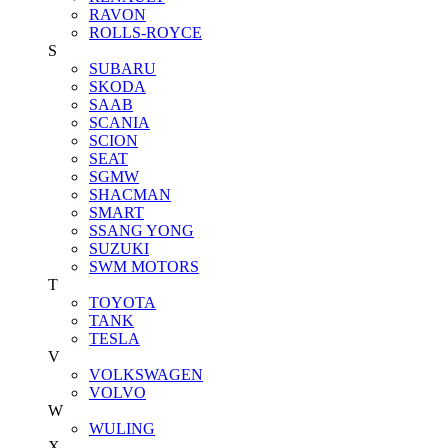
RAVON
ROLLS-ROYCE
S
SUBARU
SKODA
SAAB
SCANIA
SCION
SEAT
SGMW
SHACMAN
SMART
SSANG YONG
SUZUKI
SWM MOTORS
T
TOYOTA
TANK
TESLA
V
VOLKSWAGEN
VOLVO
W
WULING
X