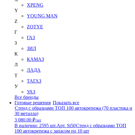
XPENG
Y
YOUNG MAN
Z
ZOTYE
Г
ГАЗ
З
ЗИЛ
К
КАМАЗ
Л
ЛАДА
Т
ТАГАЗ
У
УАЗ
Все бренды
Готовые решения
Показать все
Стенд с образцами ТОП 100 автокрепежа (70 пластика и
30 металла)
3 080.00 ₽
/шт
В наличии: 2595 шт.
Арт. St50
Стенд с образцами ТОП
100 автокрепежа с запасом по 10 шт