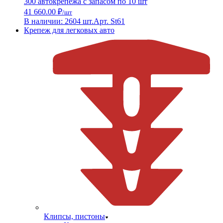
300 автокрепежа с запасом по 10 шт
41 660.00 ₽
/шт
В наличии: 2604 шт.
Арт. St61
Крепеж для легковых авто
Клипсы, пистоны