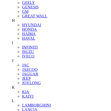
GEELY
GENESIS
GM
GREAT WALL
H
HYUNDAI
HONDA
HAIMA
HAVAL
I
INFINITI
ISUZU
IVECO
J
JAC
JAECOO
JAGUAR
JEEP
JOYLONG
K
KIA
KAIYI
L
LAMBORGHINI
LANCIA