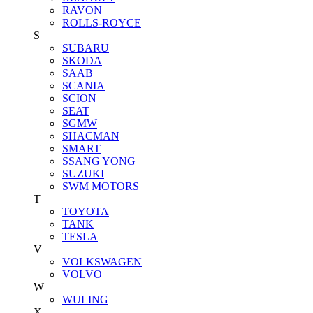
RAVON
ROLLS-ROYCE
S
SUBARU
SKODA
SAAB
SCANIA
SCION
SEAT
SGMW
SHACMAN
SMART
SSANG YONG
SUZUKI
SWM MOTORS
T
TOYOTA
TANK
TESLA
V
VOLKSWAGEN
VOLVO
W
WULING
X