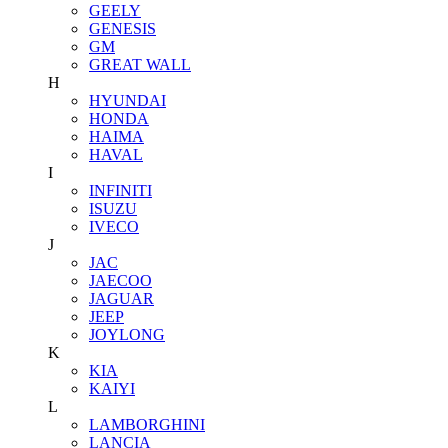
GEELY
GENESIS
GM
GREAT WALL
H
HYUNDAI
HONDA
HAIMA
HAVAL
I
INFINITI
ISUZU
IVECO
J
JAC
JAECOO
JAGUAR
JEEP
JOYLONG
K
KIA
KAIYI
L
LAMBORGHINI
LANCIA