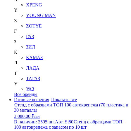
XPENG
Y
YOUNG MAN
Z
ZOTYE
Г
ГАЗ
З
ЗИЛ
К
КАМАЗ
Л
ЛАДА
Т
ТАГАЗ
У
УАЗ
Все бренды
Готовые решения
Показать все
Стенд с образцами ТОП 100 автокрепежа (70 пластика и
30 металла)
3 080.00 ₽
/шт
В наличии: 2595 шт.
Арт. St50
Стенд с образцами ТОП
100 автокрепежа с запасом по 10 шт