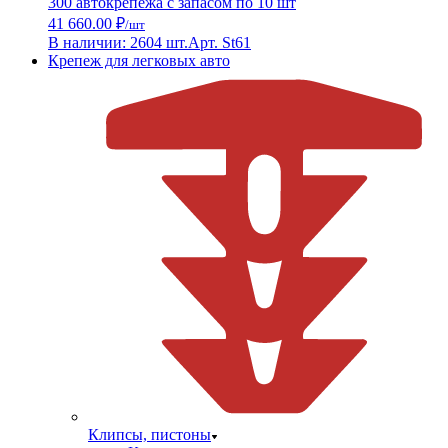
300 автокрепежа с запасом по 10 шт
41 660.00 ₽
/шт
В наличии: 2604 шт.
Арт. St61
Крепеж для легковых авто
Клипсы, пистоны