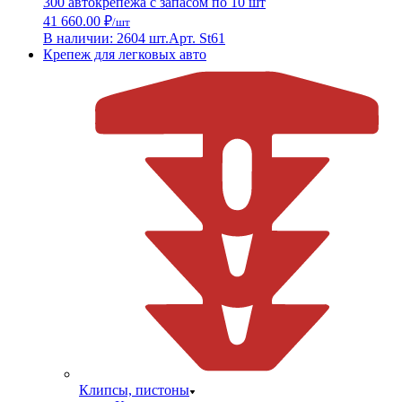
300 автокрепежа с запасом по 10 шт
41 660.00 ₽
/шт
В наличии: 2604 шт.
Арт. St61
Крепеж для легковых авто
Клипсы, пистоны