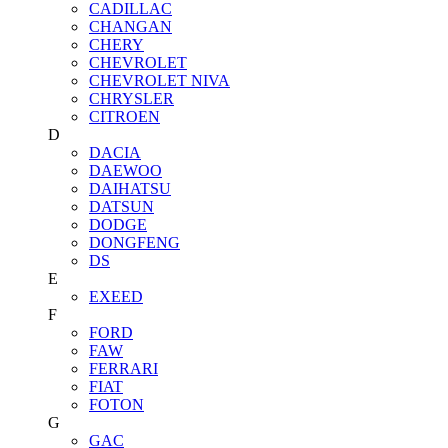
CADILLAC
CHANGAN
CHERY
CHEVROLET
CHEVROLET NIVA
CHRYSLER
CITROEN
D
DACIA
DAEWOO
DAIHATSU
DATSUN
DODGE
DONGFENG
DS
E
EXEED
F
FORD
FAW
FERRARI
FIAT
FOTON
G
GAC