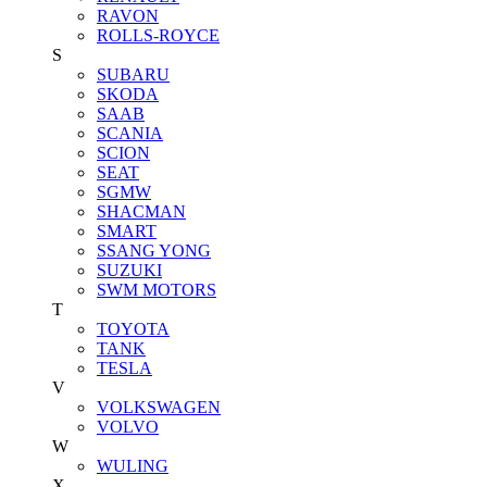
RAVON
ROLLS-ROYCE
S
SUBARU
SKODA
SAAB
SCANIA
SCION
SEAT
SGMW
SHACMAN
SMART
SSANG YONG
SUZUKI
SWM MOTORS
T
TOYOTA
TANK
TESLA
V
VOLKSWAGEN
VOLVO
W
WULING
X