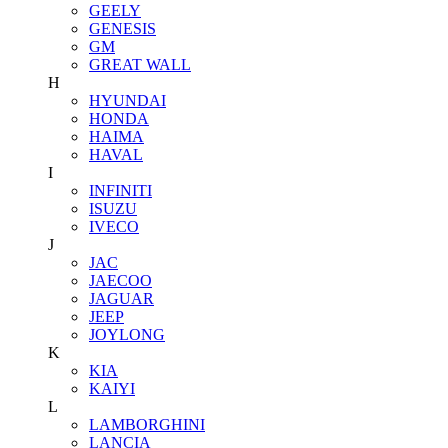
GEELY
GENESIS
GM
GREAT WALL
H
HYUNDAI
HONDA
HAIMA
HAVAL
I
INFINITI
ISUZU
IVECO
J
JAC
JAECOO
JAGUAR
JEEP
JOYLONG
K
KIA
KAIYI
L
LAMBORGHINI
LANCIA