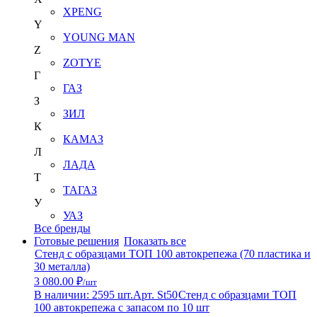
XPENG
Y
YOUNG MAN
Z
ZOTYE
Г
ГАЗ
З
ЗИЛ
К
КАМАЗ
Л
ЛАДА
Т
ТАГАЗ
У
УАЗ
Все бренды
Готовые решения
Показать все
Стенд с образцами ТОП 100 автокрепежа (70 пластика и
30 металла)
3 080.00 ₽
/шт
В наличии: 2595 шт.
Арт. St50
Стенд с образцами ТОП
100 автокрепежа с запасом по 10 шт