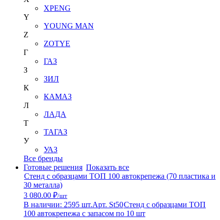
XPENG
Y
YOUNG MAN
Z
ZOTYE
Г
ГАЗ
З
ЗИЛ
К
КАМАЗ
Л
ЛАДА
Т
ТАГАЗ
У
УАЗ
Все бренды
Готовые решения
Показать все
Стенд с образцами ТОП 100 автокрепежа (70 пластика и
30 металла)
3 080.00 ₽
/шт
В наличии: 2595 шт.
Арт. St50
Стенд с образцами ТОП
100 автокрепежа с запасом по 10 шт