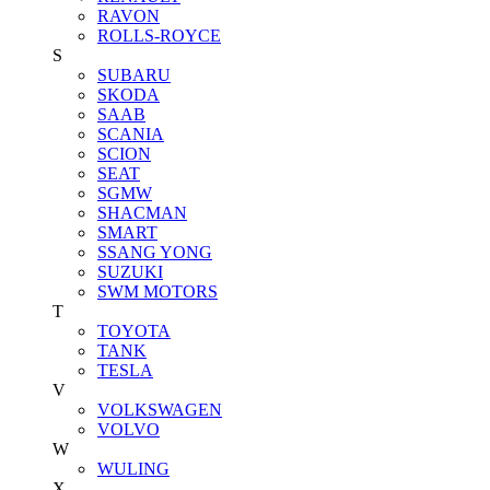
RAVON
ROLLS-ROYCE
S
SUBARU
SKODA
SAAB
SCANIA
SCION
SEAT
SGMW
SHACMAN
SMART
SSANG YONG
SUZUKI
SWM MOTORS
T
TOYOTA
TANK
TESLA
V
VOLKSWAGEN
VOLVO
W
WULING
X