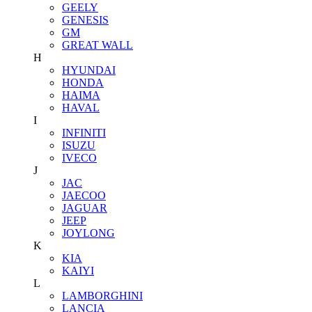
GEELY
GENESIS
GM
GREAT WALL
H
HYUNDAI
HONDA
HAIMA
HAVAL
I
INFINITI
ISUZU
IVECO
J
JAC
JAECOO
JAGUAR
JEEP
JOYLONG
K
KIA
KAIYI
L
LAMBORGHINI
LANCIA