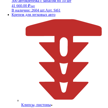
300 автокрепежа с запасом по 10 шт
41 660.00 ₽
/шт
В наличии: 2604 шт.
Арт. St61
Крепеж для легковых авто
Клипсы, пистоны