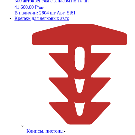
300 автокрепежа с запасом по 10 шт
41 660.00 ₽
/шт
В наличии: 2604 шт.
Арт. St61
Крепеж для легковых авто
Клипсы, пистоны