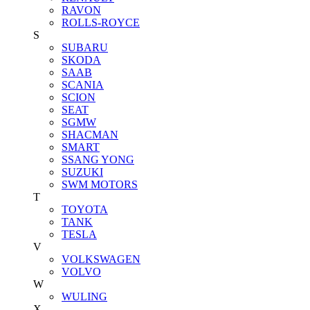
RAVON
ROLLS-ROYCE
S
SUBARU
SKODA
SAAB
SCANIA
SCION
SEAT
SGMW
SHACMAN
SMART
SSANG YONG
SUZUKI
SWM MOTORS
T
TOYOTA
TANK
TESLA
V
VOLKSWAGEN
VOLVO
W
WULING
X