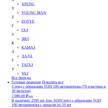
XPENG
Y
YOUNG MAN
Z
ZOTYE
Г
ГАЗ
З
ЗИЛ
К
КАМАЗ
Л
ЛАДА
Т
ТАГАЗ
У
УАЗ
Все бренды
Готовые решения
Показать все
Стенд с образцами ТОП 100 автокрепежа (70 пластика и
30 металла)
3 080.00 ₽
/шт
В наличии: 2595 шт.
Арт. St50
Стенд с образцами ТОП
100 автокрепежа с запасом по 10 шт