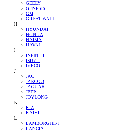
GEELY
GENESIS
GM
GREAT WALL
H
HYUNDAI
HONDA
HAIMA
HAVAL
I
INFINITI
ISUZU
IVECO
J
JAC
JAECOO
JAGUAR
JEEP
JOYLONG
K
KIA
KAIYI
L
LAMBORGHINI
LANCIA