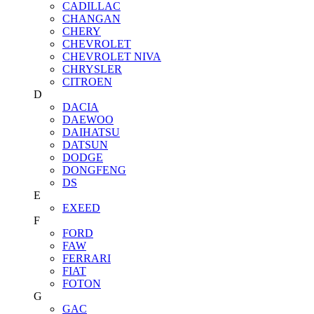
CADILLAC
CHANGAN
CHERY
CHEVROLET
CHEVROLET NIVA
CHRYSLER
CITROEN
D
DACIA
DAEWOO
DAIHATSU
DATSUN
DODGE
DONGFENG
DS
E
EXEED
F
FORD
FAW
FERRARI
FIAT
FOTON
G
GAC