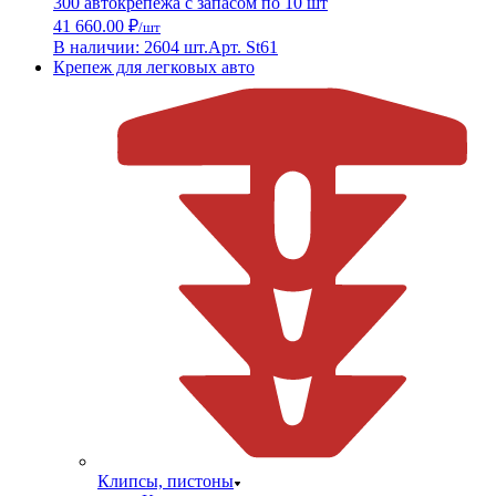
300 автокрепежа с запасом по 10 шт
41 660.00 ₽
/шт
В наличии: 2604 шт.
Арт. St61
Крепеж для легковых авто
Клипсы, пистоны