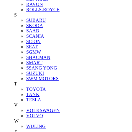
RAVON
ROLLS-ROYCE
S
SUBARU
SKODA
SAAB
SCANIA
SCION
SEAT
SGMW
SHACMAN
SMART
SSANG YONG
SUZUKI
SWM MOTORS
T
TOYOTA
TANK
TESLA
V
VOLKSWAGEN
VOLVO
W
WULING
X