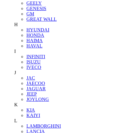
GEELY
GENESIS
GM
GREAT WALL
H
HYUNDAI
HONDA
HAIMA
HAVAL
I
INFINITI
ISUZU
IVECO
J
JAC
JAECOO
JAGUAR
JEEP
JOYLONG
K
KIA
KAIYI
L
LAMBORGHINI
LANCIA