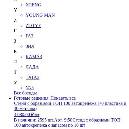
XPENG
Y
YOUNG MAN
Z
ZOTYE
Г
ГАЗ
З
ЗИЛ
К
КАМАЗ
Л
ЛАДА
Т
ТАГАЗ
У
УАЗ
Все бренды
Готовые решения
Показать все
Стенд с образцами ТОП 100 автокрепежа (70 пластика и
30 металла)
3 080.00 ₽
/шт
В наличии: 2595 шт.
Арт. St50
Стенд с образцами ТОП
100 автокрепежа с запасом по 10 шт