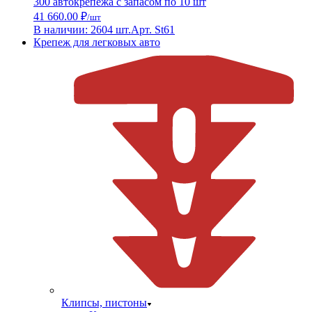
300 автокрепежа с запасом по 10 шт
41 660.00 ₽
/шт
В наличии: 2604 шт.
Арт. St61
Крепеж для легковых авто
Клипсы, пистоны