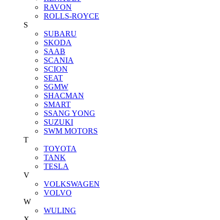
RAVON
ROLLS-ROYCE
S
SUBARU
SKODA
SAAB
SCANIA
SCION
SEAT
SGMW
SHACMAN
SMART
SSANG YONG
SUZUKI
SWM MOTORS
T
TOYOTA
TANK
TESLA
V
VOLKSWAGEN
VOLVO
W
WULING
X