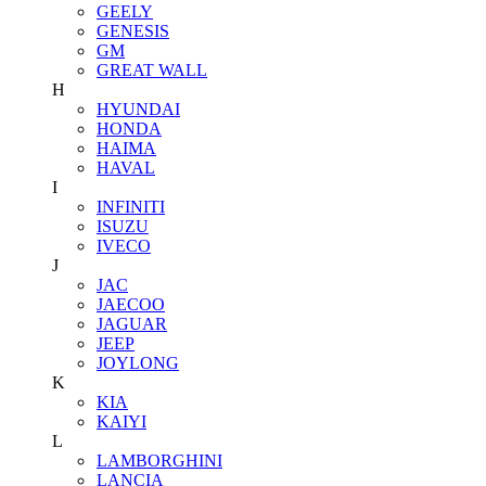
GEELY
GENESIS
GM
GREAT WALL
H
HYUNDAI
HONDA
HAIMA
HAVAL
I
INFINITI
ISUZU
IVECO
J
JAC
JAECOO
JAGUAR
JEEP
JOYLONG
K
KIA
KAIYI
L
LAMBORGHINI
LANCIA