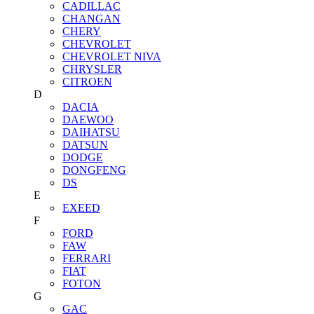
CADILLAC
CHANGAN
CHERY
CHEVROLET
CHEVROLET NIVA
CHRYSLER
CITROEN
D
DACIA
DAEWOO
DAIHATSU
DATSUN
DODGE
DONGFENG
DS
E
EXEED
F
FORD
FAW
FERRARI
FIAT
FOTON
G
GAC