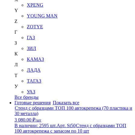
XPENG
Y
YOUNG MAN
Z
ZOTYE
Г
ГАЗ
З
ЗИЛ
К
КАМАЗ
Л
ЛАДА
Т
ТАГАЗ
У
УАЗ
Все бренды
Готовые решения
Показать все
Стенд с образцами ТОП 100 автокрепежа (70 пластика и
30 металла)
3 080.00 ₽
/шт
В наличии: 2595 шт.
Арт. St50
Стенд с образцами ТОП
100 автокрепежа с запасом по 10 шт