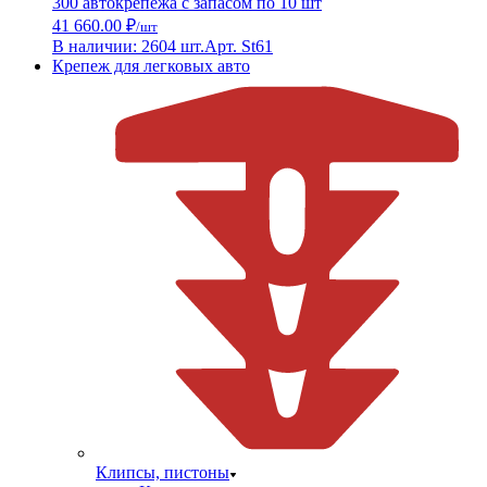
300 автокрепежа с запасом по 10 шт
41 660.00 ₽
/шт
В наличии: 2604 шт.
Арт. St61
Крепеж для легковых авто
Клипсы, пистоны