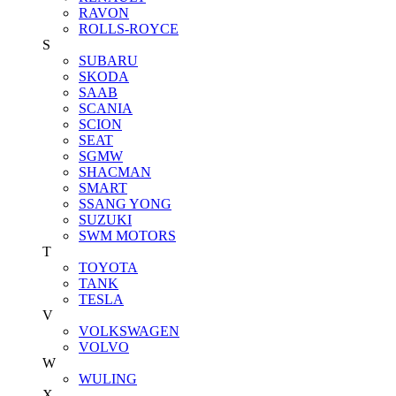
RAVON
ROLLS-ROYCE
S
SUBARU
SKODA
SAAB
SCANIA
SCION
SEAT
SGMW
SHACMAN
SMART
SSANG YONG
SUZUKI
SWM MOTORS
T
TOYOTA
TANK
TESLA
V
VOLKSWAGEN
VOLVO
W
WULING
X