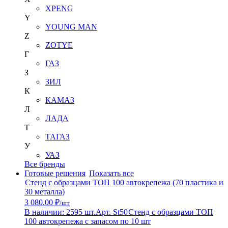
XPENG
Y
YOUNG MAN
Z
ZOTYE
Г
ГАЗ
З
ЗИЛ
К
КАМАЗ
Л
ЛАДА
Т
ТАГАЗ
У
УАЗ
Все бренды
Готовые решения
Показать все
Стенд с образцами ТОП 100 автокрепежа (70 пластика и
30 металла)
3 080.00 ₽
/шт
В наличии: 2595 шт.
Арт. St50
Стенд с образцами ТОП
100 автокрепежа с запасом по 10 шт