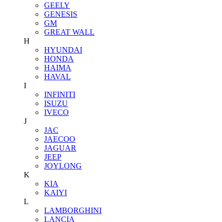
GEELY
GENESIS
GM
GREAT WALL
H
HYUNDAI
HONDA
HAIMA
HAVAL
I
INFINITI
ISUZU
IVECO
J
JAC
JAECOO
JAGUAR
JEEP
JOYLONG
K
KIA
KAIYI
L
LAMBORGHINI
LANCIA