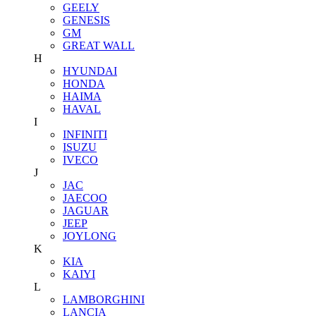
GEELY
GENESIS
GM
GREAT WALL
H
HYUNDAI
HONDA
HAIMA
HAVAL
I
INFINITI
ISUZU
IVECO
J
JAC
JAECOO
JAGUAR
JEEP
JOYLONG
K
KIA
KAIYI
L
LAMBORGHINI
LANCIA