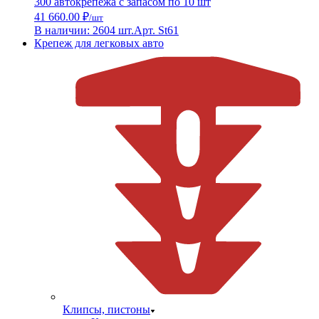
300 автокрепежа с запасом по 10 шт
41 660.00 ₽
/шт
В наличии: 2604 шт.
Арт. St61
Крепеж для легковых авто
Клипсы, пистоны