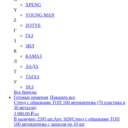
XPENG
Y
YOUNG MAN
Z
ZOTYE
Г
ГАЗ
З
ЗИЛ
К
КАМАЗ
Л
ЛАДА
Т
ТАГАЗ
У
УАЗ
Все бренды
Готовые решения
Показать все
Стенд с образцами ТОП 100 автокрепежа (70 пластика и
30 металла)
3 080.00 ₽
/шт
В наличии: 2595 шт.
Арт. St50
Стенд с образцами ТОП
100 автокрепежа с запасом по 10 шт