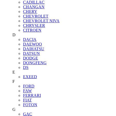
CADILLAC
CHANGAN
CHERY
CHEVROLET
CHEVROLET NIVA
CHRYSLER
CITROEN
D
DACIA
DAEWOO
DAIHATSU
DATSUN
DODGE
DONGFENG
DS
E
EXEED
F
FORD
FAW
FERRARI
FIAT
FOTON
G
GAC