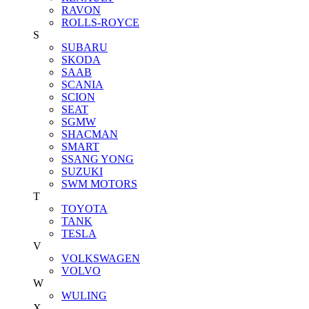
RAVON
ROLLS-ROYCE
S
SUBARU
SKODA
SAAB
SCANIA
SCION
SEAT
SGMW
SHACMAN
SMART
SSANG YONG
SUZUKI
SWM MOTORS
T
TOYOTA
TANK
TESLA
V
VOLKSWAGEN
VOLVO
W
WULING
X