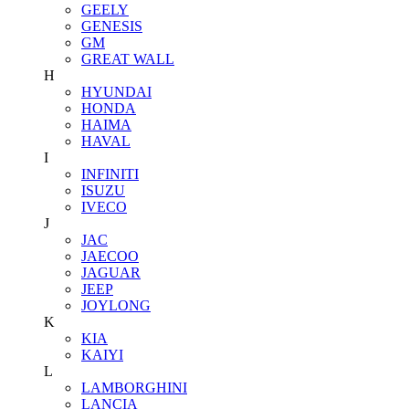
GEELY
GENESIS
GM
GREAT WALL
H
HYUNDAI
HONDA
HAIMA
HAVAL
I
INFINITI
ISUZU
IVECO
J
JAC
JAECOO
JAGUAR
JEEP
JOYLONG
K
KIA
KAIYI
L
LAMBORGHINI
LANCIA