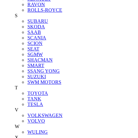
RAVON
ROLLS-ROYCE
S
SUBARU
SKODA
SAAB
SCANIA
SCION
SEAT
SGMW
SHACMAN
SMART
SSANG YONG
SUZUKI
SWM MOTORS
T
TOYOTA
TANK
TESLA
V
VOLKSWAGEN
VOLVO
W
WULING
X