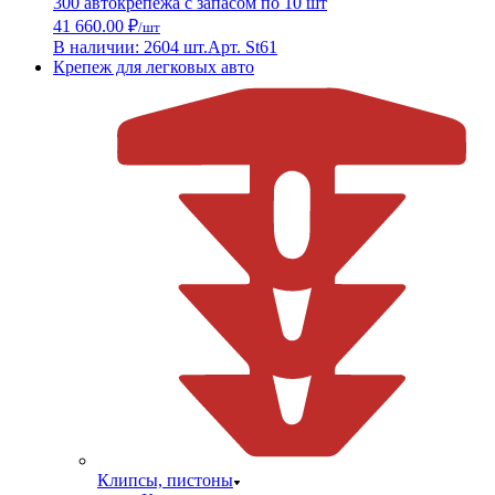
300 автокрепежа с запасом по 10 шт
41 660.00 ₽
/шт
В наличии: 2604 шт.
Арт. St61
Крепеж для легковых авто
Клипсы, пистоны