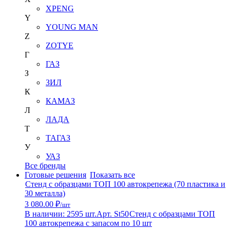
XPENG
Y
YOUNG MAN
Z
ZOTYE
Г
ГАЗ
З
ЗИЛ
К
КАМАЗ
Л
ЛАДА
Т
ТАГАЗ
У
УАЗ
Все бренды
Готовые решения
Показать все
Стенд с образцами ТОП 100 автокрепежа (70 пластика и
30 металла)
3 080.00 ₽
/шт
В наличии: 2595 шт.
Арт. St50
Стенд с образцами ТОП
100 автокрепежа с запасом по 10 шт