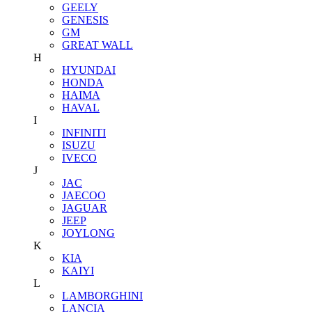
GEELY
GENESIS
GM
GREAT WALL
H
HYUNDAI
HONDA
HAIMA
HAVAL
I
INFINITI
ISUZU
IVECO
J
JAC
JAECOO
JAGUAR
JEEP
JOYLONG
K
KIA
KAIYI
L
LAMBORGHINI
LANCIA