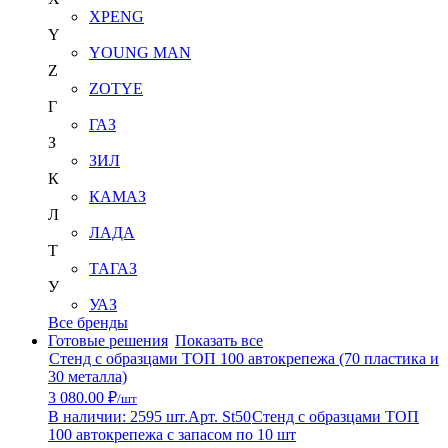
XPENG
Y
YOUNG MAN
Z
ZOTYE
Г
ГАЗ
З
ЗИЛ
К
КАМАЗ
Л
ЛАДА
Т
ТАГАЗ
У
УАЗ
Все бренды
Готовые решения
Показать все
Стенд с образцами ТОП 100 автокрепежа (70 пластика и
30 металла)
3 080.00 ₽
/шт
В наличии: 2595 шт.
Арт. St50
Стенд с образцами ТОП
100 автокрепежа с запасом по 10 шт