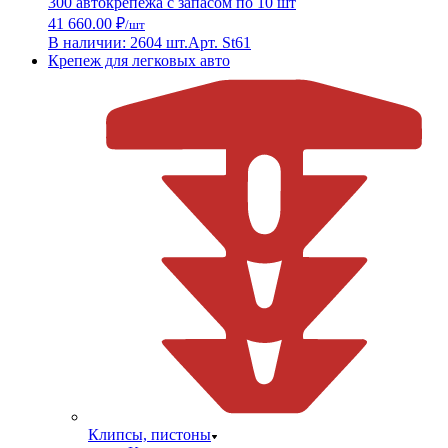
300 автокрепежа с запасом по 10 шт
41 660.00 ₽
/шт
В наличии: 2604 шт.
Арт. St61
Крепеж для легковых авто
Клипсы, пистоны