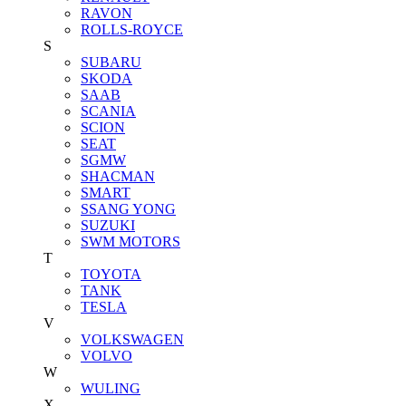
RAVON
ROLLS-ROYCE
S
SUBARU
SKODA
SAAB
SCANIA
SCION
SEAT
SGMW
SHACMAN
SMART
SSANG YONG
SUZUKI
SWM MOTORS
T
TOYOTA
TANK
TESLA
V
VOLKSWAGEN
VOLVO
W
WULING
X