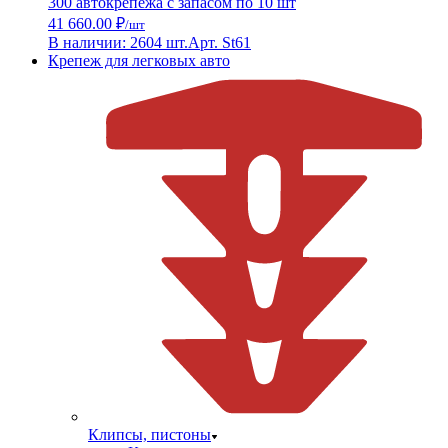
300 автокрепежа с запасом по 10 шт
41 660.00 ₽
/шт
В наличии: 2604 шт.
Арт. St61
Крепеж для легковых авто
Клипсы, пистоны