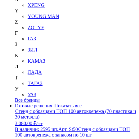
XPENG
Y
YOUNG MAN
Z
ZOTYE
Г
ГАЗ
З
ЗИЛ
К
КАМАЗ
Л
ЛАДА
Т
ТАГАЗ
У
УАЗ
Все бренды
Готовые решения
Показать все
Стенд с образцами ТОП 100 автокрепежа (70 пластика и
30 металла)
3 080.00 ₽
/шт
В наличии: 2595 шт.
Арт. St50
Стенд с образцами ТОП
100 автокрепежа с запасом по 10 шт