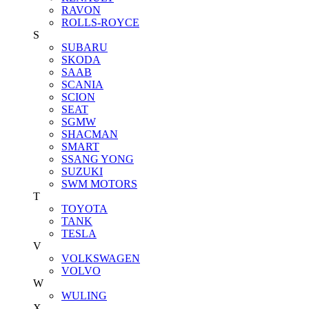
RAVON
ROLLS-ROYCE
S
SUBARU
SKODA
SAAB
SCANIA
SCION
SEAT
SGMW
SHACMAN
SMART
SSANG YONG
SUZUKI
SWM MOTORS
T
TOYOTA
TANK
TESLA
V
VOLKSWAGEN
VOLVO
W
WULING
X