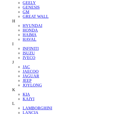
GEELY
GENESIS
GM
GREAT WALL
H
HYUNDAI
HONDA
HAIMA
HAVAL
I
INFINITI
ISUZU
IVECO
J
JAC
JAECOO
JAGUAR
JEEP
JOYLONG
K
KIA
KAIYI
L
LAMBORGHINI
LANCIA