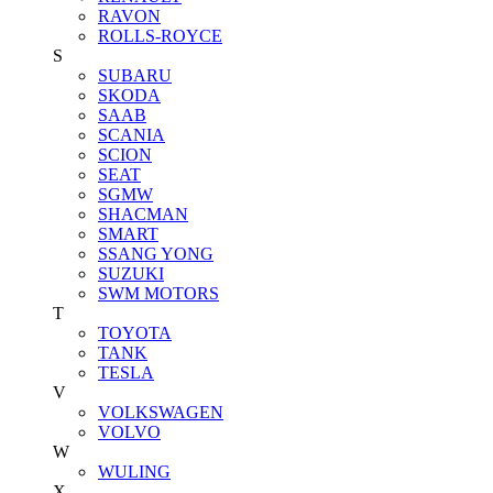
RAVON
ROLLS-ROYCE
S
SUBARU
SKODA
SAAB
SCANIA
SCION
SEAT
SGMW
SHACMAN
SMART
SSANG YONG
SUZUKI
SWM MOTORS
T
TOYOTA
TANK
TESLA
V
VOLKSWAGEN
VOLVO
W
WULING
X