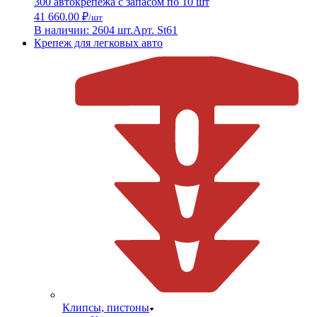
300 автокрепежа с запасом по 10 шт
41 660.00 ₽
/шт
В наличии: 2604 шт.
Арт. St61
Крепеж для легковых авто
Клипсы, пистоны