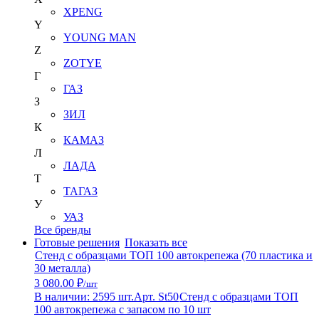
XPENG
Y
YOUNG MAN
Z
ZOTYE
Г
ГАЗ
З
ЗИЛ
К
КАМАЗ
Л
ЛАДА
Т
ТАГАЗ
У
УАЗ
Все бренды
Готовые решения
Показать все
Стенд с образцами ТОП 100 автокрепежа (70 пластика и
30 металла)
3 080.00 ₽
/шт
В наличии: 2595 шт.
Арт. St50
Стенд с образцами ТОП
100 автокрепежа с запасом по 10 шт