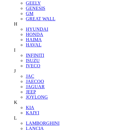
GEELY
GENESIS
GM
GREAT WALL
H
HYUNDAI
HONDA
HAIMA
HAVAL
I
INFINITI
ISUZU
IVECO
J
JAC
JAECOO
JAGUAR
JEEP
JOYLONG
K
KIA
KAIYI
L
LAMBORGHINI
LANCIA