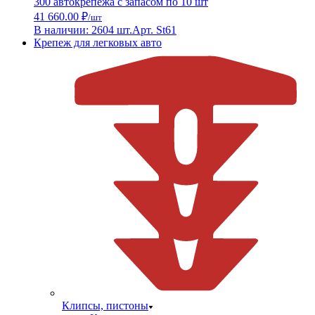
300 автокрепежа с запасом по 10 шт
41 660.00 ₽
/шт
В наличии: 2604 шт.
Арт. St61
Крепеж для легковых авто
Клипсы, пистоны