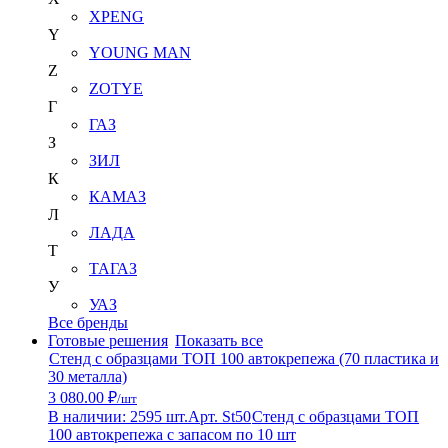
XPENG
Y
YOUNG MAN
Z
ZOTYE
Г
ГАЗ
З
ЗИЛ
К
КАМАЗ
Л
ЛАДА
Т
ТАГАЗ
У
УАЗ
Все бренды
Готовые решения
Показать все
Стенд с образцами ТОП 100 автокрепежа (70 пластика и
30 металла)
3 080.00 ₽
/шт
В наличии: 2595 шт.
Арт. St50
Стенд с образцами ТОП
100 автокрепежа с запасом по 10 шт