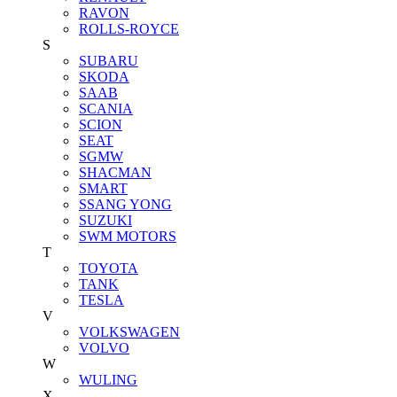
RAVON
ROLLS-ROYCE
S
SUBARU
SKODA
SAAB
SCANIA
SCION
SEAT
SGMW
SHACMAN
SMART
SSANG YONG
SUZUKI
SWM MOTORS
T
TOYOTA
TANK
TESLA
V
VOLKSWAGEN
VOLVO
W
WULING
X