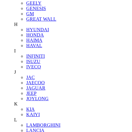
GEELY
GENESIS
GM
GREAT WALL
H
HYUNDAI
HONDA
HAIMA
HAVAL
I
INFINITI
ISUZU
IVECO
J
JAC
JAECOO
JAGUAR
JEEP
JOYLONG
K
KIA
KAIYI
L
LAMBORGHINI
LANCIA