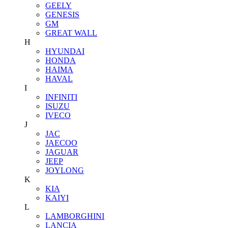
GEELY
GENESIS
GM
GREAT WALL
H
HYUNDAI
HONDA
HAIMA
HAVAL
I
INFINITI
ISUZU
IVECO
J
JAC
JAECOO
JAGUAR
JEEP
JOYLONG
K
KIA
KAIYI
L
LAMBORGHINI
LANCIA