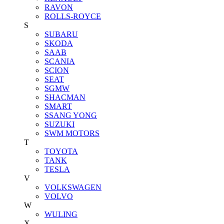
RAVON
ROLLS-ROYCE
S
SUBARU
SKODA
SAAB
SCANIA
SCION
SEAT
SGMW
SHACMAN
SMART
SSANG YONG
SUZUKI
SWM MOTORS
T
TOYOTA
TANK
TESLA
V
VOLKSWAGEN
VOLVO
W
WULING
X