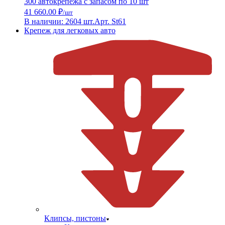
300 автокрепежа с запасом по 10 шт
41 660.00 ₽
/шт
В наличии: 2604 шт.
Арт. St61
Крепеж для легковых авто
Клипсы, пистоны