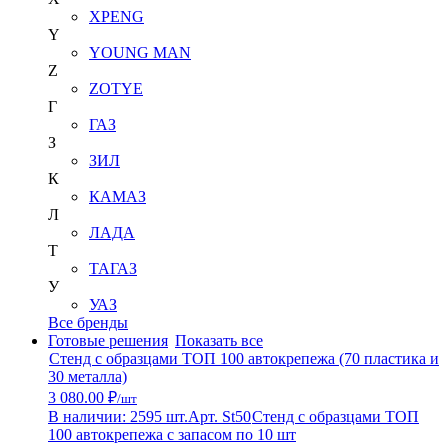
XPENG
Y
YOUNG MAN
Z
ZOTYE
Г
ГАЗ
З
ЗИЛ
К
КАМАЗ
Л
ЛАДА
Т
ТАГАЗ
У
УАЗ
Все бренды
Готовые решения
Показать все
Стенд с образцами ТОП 100 автокрепежа (70 пластика и
30 металла)
3 080.00 ₽
/шт
В наличии: 2595 шт.
Арт. St50
Стенд с образцами ТОП
100 автокрепежа с запасом по 10 шт