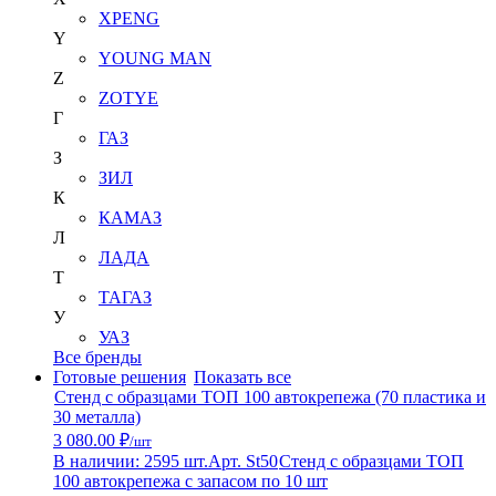
XPENG
Y
YOUNG MAN
Z
ZOTYE
Г
ГАЗ
З
ЗИЛ
К
КАМАЗ
Л
ЛАДА
Т
ТАГАЗ
У
УАЗ
Все бренды
Готовые решения
Показать все
Стенд с образцами ТОП 100 автокрепежа (70 пластика и
30 металла)
3 080.00 ₽
/шт
В наличии: 2595 шт.
Арт. St50
Стенд с образцами ТОП
100 автокрепежа с запасом по 10 шт