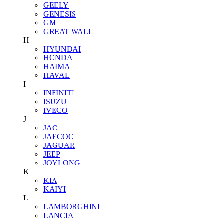
GEELY
GENESIS
GM
GREAT WALL
H
HYUNDAI
HONDA
HAIMA
HAVAL
I
INFINITI
ISUZU
IVECO
J
JAC
JAECOO
JAGUAR
JEEP
JOYLONG
K
KIA
KAIYI
L
LAMBORGHINI
LANCIA