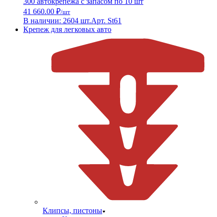
300 автокрепежа с запасом по 10 шт
41 660.00 ₽
/шт
В наличии: 2604 шт.
Арт. St61
Крепеж для легковых авто
Клипсы, пистоны