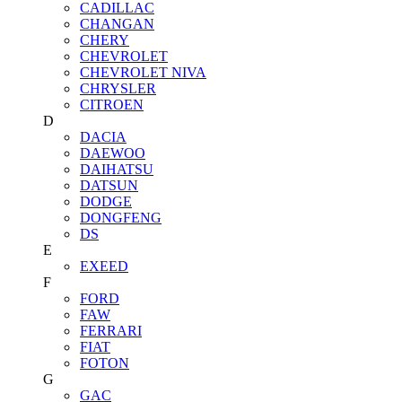
CADILLAC
CHANGAN
CHERY
CHEVROLET
CHEVROLET NIVA
CHRYSLER
CITROEN
D
DACIA
DAEWOO
DAIHATSU
DATSUN
DODGE
DONGFENG
DS
E
EXEED
F
FORD
FAW
FERRARI
FIAT
FOTON
G
GAC