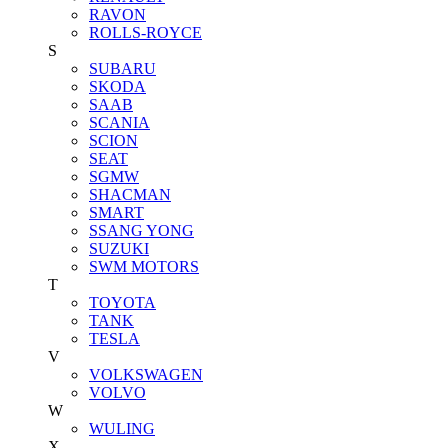
RAVON
ROLLS-ROYCE
S
SUBARU
SKODA
SAAB
SCANIA
SCION
SEAT
SGMW
SHACMAN
SMART
SSANG YONG
SUZUKI
SWM MOTORS
T
TOYOTA
TANK
TESLA
V
VOLKSWAGEN
VOLVO
W
WULING
X