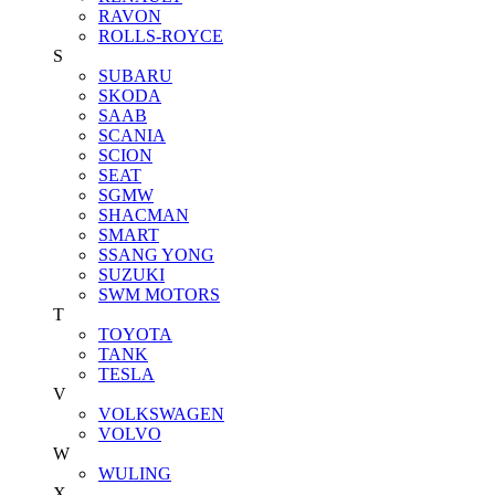
RAVON
ROLLS-ROYCE
S
SUBARU
SKODA
SAAB
SCANIA
SCION
SEAT
SGMW
SHACMAN
SMART
SSANG YONG
SUZUKI
SWM MOTORS
T
TOYOTA
TANK
TESLA
V
VOLKSWAGEN
VOLVO
W
WULING
X