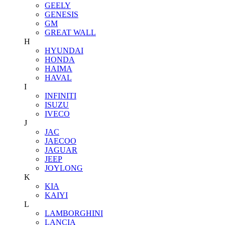
GEELY
GENESIS
GM
GREAT WALL
H
HYUNDAI
HONDA
HAIMA
HAVAL
I
INFINITI
ISUZU
IVECO
J
JAC
JAECOO
JAGUAR
JEEP
JOYLONG
K
KIA
KAIYI
L
LAMBORGHINI
LANCIA