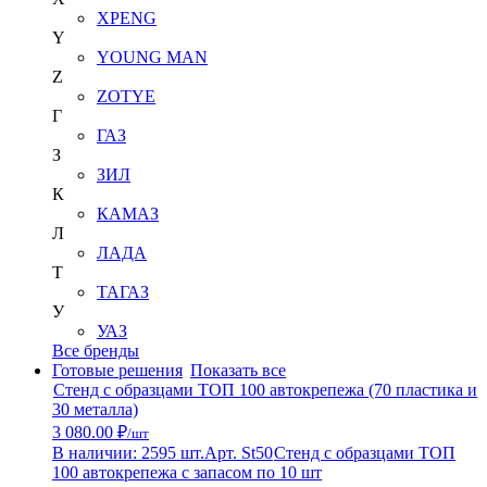
XPENG
Y
YOUNG MAN
Z
ZOTYE
Г
ГАЗ
З
ЗИЛ
К
КАМАЗ
Л
ЛАДА
Т
ТАГАЗ
У
УАЗ
Все бренды
Готовые решения
Показать все
Стенд с образцами ТОП 100 автокрепежа (70 пластика и
30 металла)
3 080.00 ₽
/шт
В наличии: 2595 шт.
Арт. St50
Стенд с образцами ТОП
100 автокрепежа с запасом по 10 шт