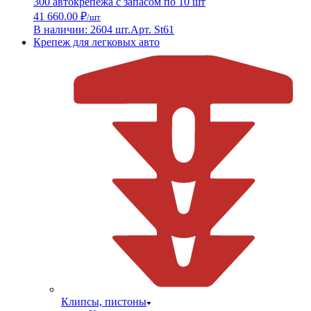
300 автокрепежа с запасом по 10 шт
41 660.00 ₽
/шт
В наличии: 2604 шт.
Арт. St61
Крепеж для легковых авто
Клипсы, пистоны