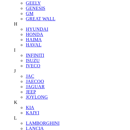
GEELY
GENESIS
GM
GREAT WALL
H
HYUNDAI
HONDA
HAIMA
HAVAL
I
INFINITI
ISUZU
IVECO
J
JAC
JAECOO
JAGUAR
JEEP
JOYLONG
K
KIA
KAIYI
L
LAMBORGHINI
LANCIA