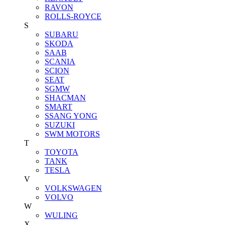
RAVON
ROLLS-ROYCE
S
SUBARU
SKODA
SAAB
SCANIA
SCION
SEAT
SGMW
SHACMAN
SMART
SSANG YONG
SUZUKI
SWM MOTORS
T
TOYOTA
TANK
TESLA
V
VOLKSWAGEN
VOLVO
W
WULING
X