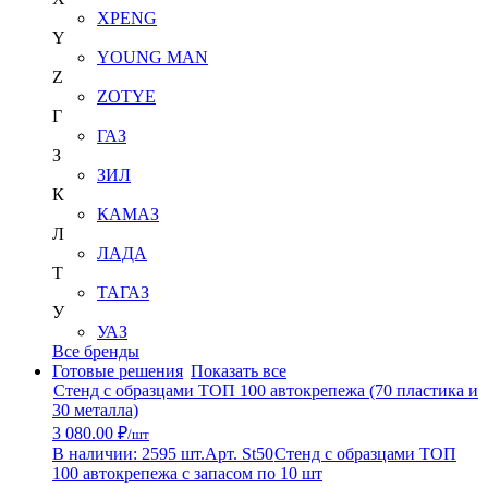
XPENG
Y
YOUNG MAN
Z
ZOTYE
Г
ГАЗ
З
ЗИЛ
К
КАМАЗ
Л
ЛАДА
Т
ТАГАЗ
У
УАЗ
Все бренды
Готовые решения
Показать все
Стенд с образцами ТОП 100 автокрепежа (70 пластика и
30 металла)
3 080.00 ₽
/шт
В наличии: 2595 шт.
Арт. St50
Стенд с образцами ТОП
100 автокрепежа с запасом по 10 шт