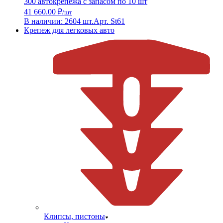
300 автокрепежа с запасом по 10 шт
41 660.00 ₽
/шт
В наличии: 2604 шт.
Арт. St61
Крепеж для легковых авто
Клипсы, пистоны